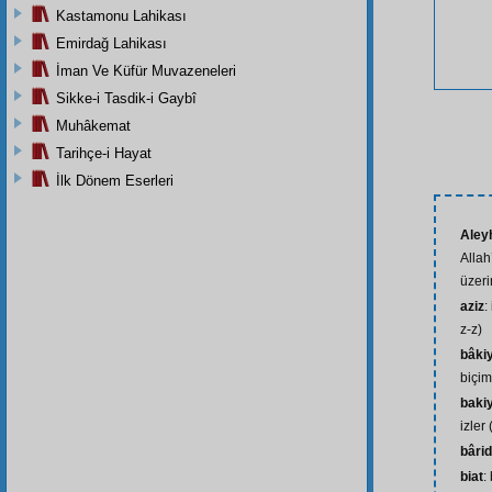
Kastamonu Lahikası
Emirdağ Lahikası
İman Ve Küfür Muvazeneleri
Sikke-i Tasdik-i Gaybî
Muhâkemat
Tarihçe-i Hayat
İlk Dönem Eserleri
Aley
Allah
üzeri
aziz
:
z-z)
bâki
biçim
bakiy
izler 
bârid
biat
: