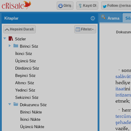
Giriş
Kayıt Ol
Follow @erisa
Kitaplar
Arama
Sö
Hepsini Daralt
Fihrist
Dokuzunc
Sözler
Birinci Söz
İkinci Söz
Üçüncü Söz
Dördüncü Söz
· son
salâvât
Beşinci Söz
hediy
Altıncı Söz
itaat
in
Yedinci Söz
intiza
Sekizinci Söz
etmek;
Dokuzuncu Söz
· he
Birinci Nükte
tercüm
İkinci Nükte
şehade
Üçüncü Nükte
vazife