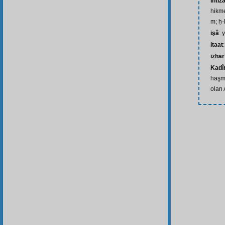
inti
hikme
m; ḥ-
işâ
: 
itaat
izhar
Kadîr
haşme
olan A