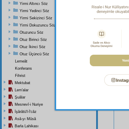
Yirmi Altıncı Söz
Yirmi Yedinci Söz
Yirmi Sekizinci Söz
Yirmi Dokuzuncu Söz
Otuzuncu Söz
Otuz Birinci Söz
Otuz İkinci Söz
Otuz Üçüncü Söz
Bu Say
Lemeât
Konferans
Fihrist
Instag
Mektubat
Lem'alar
Şuâlar
Mesnevî-i Nuriye
İşârâtü'l-İ'câz
Asâ-yı Mûsâ
Barla Lahikası