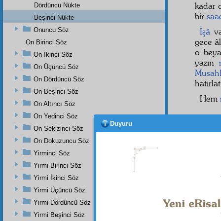
kadar c
Dördüncü Nükte
bir
saa
Beşinci Nükte
Onuncu Söz
İşâ
va
gece â
On Birinci Söz
o beya
On İkinci Söz
yazın
On Üçüncü Söz
Musahh
On Dördüncü Söz
hatırlat
On Beşinci Söz
Hem
On Altıncı Söz
On Yedinci Söz
Duyuru
On Sekizinci Söz
Dipnot-1
On Dokuzuncu Söz
bk. Nur 
Yirminci Söz
Dipnot-2
Yirmi Birinci Söz
bk. Râd 
Yirmi İkinci Söz
Yirmi Üçüncü Söz
Yirmi Dördüncü Söz
Yirmi Beşinci Söz