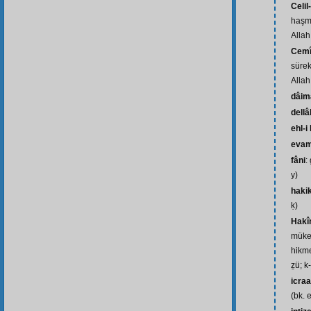
Celil
haşme
Allah 
Cemî
sürek
Allah 
dâim
dellâ
ehl-i
evam
fâni
:
y)
haki
ḳ)
Hakî
mükem
hikme
ẕü; k
icraa
(bk. e