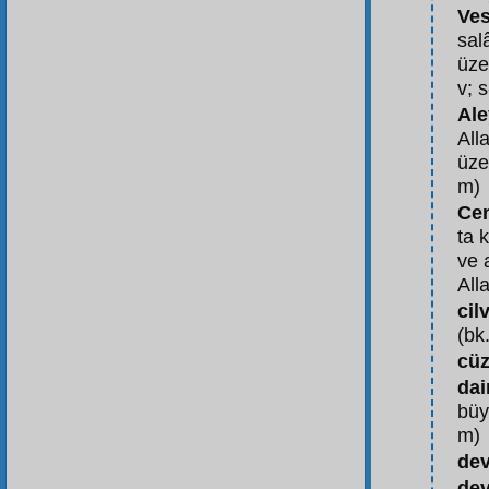
Ve
sal
üze
v; s
Ale
All
üze
m)
Cen
ta 
ve 
All
cil
(bk.
cüz
dai
büy
m)
dev
dev