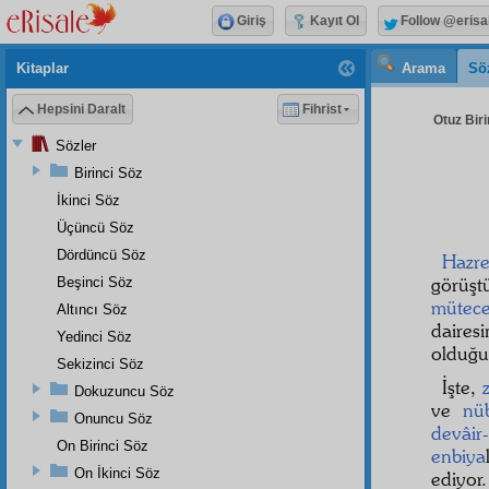
Giriş
Kayıt Ol
Follow @erisa
Kitaplar
Arama
Sö
Hepsini Daralt
Fihrist
Otuz Biri
Sözler
Birinci Söz
İkinci Söz
Üçüncü Söz
Dördüncü Söz
Hazre
görüşt
Beşinci Söz
mütecel
Altıncı Söz
daire
Yedinci Söz
olduğ
Sekizinci Söz
İşte,
Dokuzuncu Söz
ve
nü
Onuncu Söz
devâir
On Birinci Söz
enbiya
On İkinci Söz
ediyor.