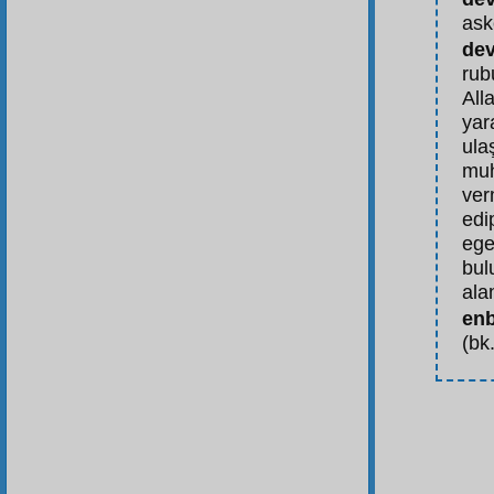
ask
dev
rub
All
yar
ula
muh
ver
edi
ege
bul
alan
enb
(bk