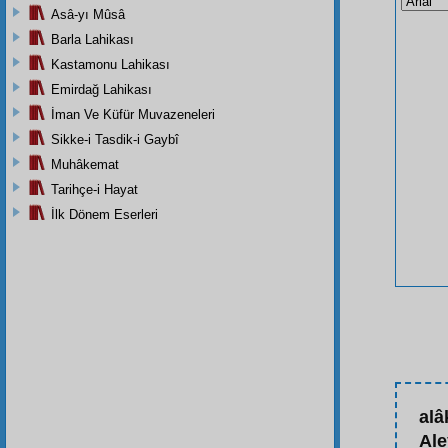
Asâ-yı Mûsâ
Barla Lahikası
Kastamonu Lahikası
Emirdağ Lahikası
İman Ve Küfür Muvazeneleri
Sikke-i Tasdik-i Gaybî
Muhâkemat
Tarihçe-i Hayat
İlk Dönem Eserleri
alâ
Ale