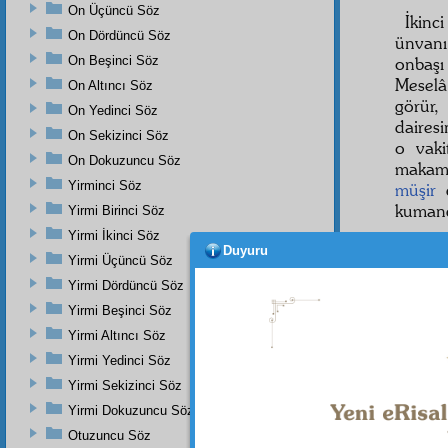
On Üçüncü Söz
İkinc
On Dördüncü Söz
ünvan
On Beşinci Söz
onbaşı
Meselâ
On Altıncı Söz
görür
On Yedinci Söz
daires
On Sekizinci Söz
o vak
On Dokuzuncu Söz
maka
Yirminci Söz
müşir
d
kumand
Yirmi Birinci Söz
Yirmi İkinci Söz
Şimdi
Duyuru
bir vaz
Yirmi Üçüncü Söz
bir m
Yirmi Dördüncü Söz
daires
Yirmi Beşinci Söz
görüls
Yirmi Altıncı Söz
Yirmi Yedinci Söz
Yirmi Sekizinci Söz
Dipnot-1
Yirmi Dokuzuncu Söz
bk. Ebû
Müstedr
Otuzuncu Söz