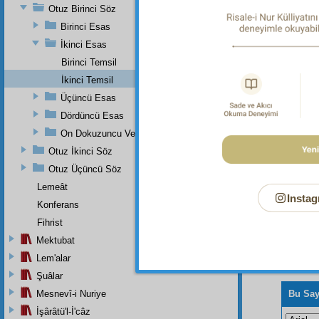
2:437.
Otuz Birinci Söz
Dipnot-2
Birinci Esas
bk.
Enb
İkinci Esas
Dipnot-3
Birinci Temsil
bk. Kadı
İkinci Temsil
Üçüncü Esas
Dördüncü Esas
On Dokuzuncu Ve Otuz Birinci Sözlerin Zeyli
Otuz İkinci Söz
Otuz Üçüncü Söz
Lemeât
Instag
Konferans
Fihrist
Mektubat
Lem'alar
Şuâlar
Mesnevî-i Nuriye
Bu Say
İşârâtü'l-İ'câz