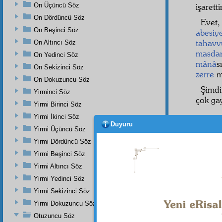
On Üçüncü Söz
işarettir
On Dördüncü Söz
Evet,
On Beşinci Söz
abesiy
tahavvü
On Altıncı Söz
masda
On Yedinci Söz
mânâ
s
On Sekizinci Söz
zerre
m
On Dokuzuncu Söz
Şimd
Yirminci Söz
çok ga
Yirmi Birinci Söz
Yirmi İkinci Söz
2
Duyuru
Yirmi Üçüncü Söz
vazife
l
Yirmi Dördüncü Söz
Birin
Yirmi Beşinci Söz
tazele
Yirmi Altıncı Söz
kudret
Yirmi Yedinci Söz
muhtel
Yirmi Sekizinci Söz
Yirmi Dokuzuncu Söz
Otuzuncu Söz
Dipnot-1