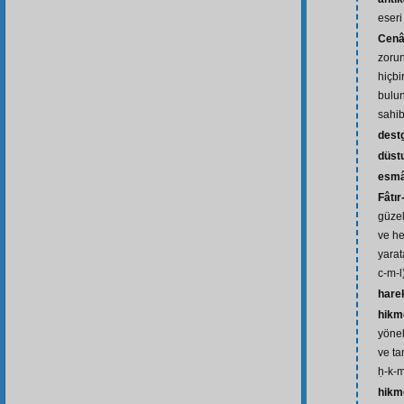
eseri
Cenâ
zorun
hiçbi
bulun
sahib
dest
düst
esm
Fâtır
güzel
ve he
yarata
c-m-l
hare
hikm
yönel
ve ta
ḥ-k-
hikm