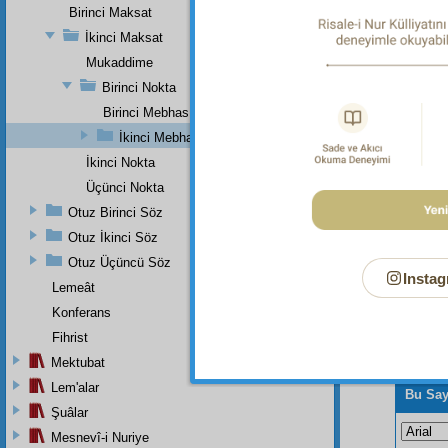
Birinci Maksat
"(Cenâb
oluverir
İkinci Maksat
Mukaddime
Dipnot-2
"Hiçbir 
Birinci Nokta
Birinci Mebhas
İkinci Mebhas
İkinci Nokta
Üçünci Nokta
Otuz Birinci Söz
Otuz İkinci Söz
Otuz Üçüncü Söz
Instag
Lemeât
Konferans
Fihrist
Mektubat
Lem'alar
Bu Say
Şuâlar
Mesnevî-i Nuriye