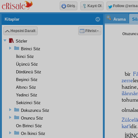
Giriş
Kayıt Ol
Follow @erisa
Kitaplar
Arama
Sö
Hepsini Daralt
Fihrist
Otuzuncu
Sözler
Birinci Söz
İkinci Söz
Üçüncü Söz
Dördüncü Söz
bir
Fâ
zerre
le
Beşinci Söz
hazine
Altıncı Söz
ilânnâ
Yedinci Söz
tohumc
Sekizinci Söz
olmala
Dokuzuncu Söz
Onuncu Söz
Zülcelâ
kat'î
dir
On Birinci Söz
On İkinci Söz
İKİN