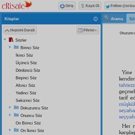
Giriş
Kayıt Ol
Follow @erisa
Kitaplar
Arama
Sö
Hepsini Daralt
Fihrist
Otuzuncu
Sözler
Birinci Söz
İkinci Söz
Üçüncü Söz
Dördüncü Söz
Yin
kendim
Beşinci Söz
tahtez
Altıncı Söz
geçmek
Yedinci Söz
tarif 
Sekizinci Söz
müşkü
Dokuzuncu Söz
seyaha
Onuncu Söz
seyyah
On Birinci Söz
Her n
On İkinci Söz
karşıla