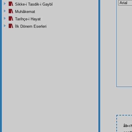
Sikke-i Tasdik-i Gaybî
Muhâkemat
Tarihçe-i Hayat
İlk Dönem Eserleri
âb-ı 