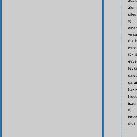
acai
âlem
cilve
y)
elham
ve şü
(bk. 
esba
(bk. 
evve
fevk
gale
gara
haki
hidd
icad
d)
istid
d-d)