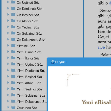
gibi o
On Üçüncü Söz
On Dördüncü Söz
Sonra
On Beşinci Söz
gibi, 
aynı a
On Altıncı Söz
gibi ş
On Yedinci Söz
Ben de 
On Sekizinci Söz
Gayet 
On Dokuzuncu Söz
yarısı
Yirminci Söz
ziya
her
Yirmi Birinci Söz
Bakt
Yirmi İkinci Söz
seyah
Duyuru
anlıyo
Yirmi Üçüncü Söz
Yirmi Dördüncü Söz
İşte,
Yirmi Beşinci Söz
tabiiy
Yirmi Altıncı Söz
kadar
Yirmi Yedinci Söz
Yirmi Sekizinci Söz
بِ
2
Yirmi Dokuzuncu Söz
Otuzuncu Söz