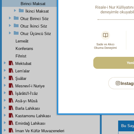
Birinci Maksat
İkinci Maksat
Dipnot-1
"Sapıtmı
Otuz Birinci Söz
Otuz İkinci Söz
Dipnot-2
"Gazabın
Otuz Üçüncü Söz
Lemeât
Konferans
Fihrist
Mektubat
Lem'alar
Şuâlar
Instag
Mesnevî-i Nuriye
İşârâtü'l-İ'câz
Asâ-yı Mûsâ
Barla Lahikası
Kastamonu Lahikası
Emirdağ Lahikası
Bu Say
İman Ve Küfür Muvazeneleri