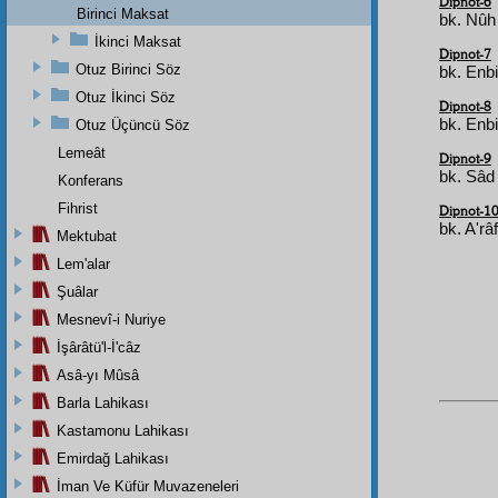
Dipnot-6
Birinci Maksat
bk. Nûh 
İkinci Maksat
Dipnot-7
Otuz Birinci Söz
bk. Enbi
Otuz İkinci Söz
Dipnot-8
bk. Enbi
Otuz Üçüncü Söz
Lemeât
Dipnot-9
bk. Sâd 
Konferans
Fihrist
Dipnot-1
bk. A'râ
Mektubat
Lem'alar
Şuâlar
Mesnevî-i Nuriye
İşârâtü'l-İ'câz
Asâ-yı Mûsâ
Barla Lahikası
Kastamonu Lahikası
Emirdağ Lahikası
İman Ve Küfür Muvazeneleri