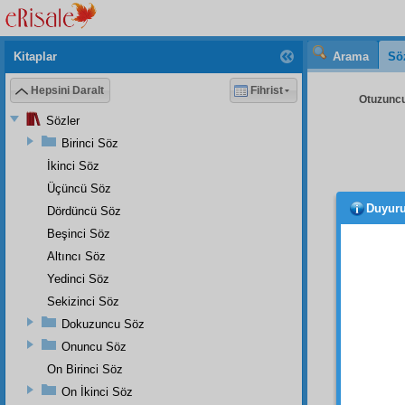
Kitaplar
Arama
Sö
Hepsini Daralt
Fihrist
Otuzuncu 
Sözler
Birinci Söz
İkinci Söz
Üçüncü Söz
Duyur
Dördüncü Söz
mesle
risale
l
Beşinci Söz
kat'î i
Altıncı Söz
dâhi
le
Yedinci Söz
gayetü'
Sekizinci Söz
deyip
Dokuzuncu Söz
serbes
Onuncu Söz
çok
env
acz
ve
On Birinci Söz
ubûdiy
On İkinci Söz