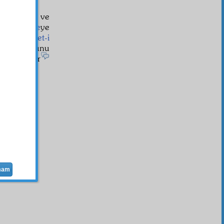
lâhiye
ile ve
et-i İlâhiye
ye
örüp
rahmet-i
kusurunu
8
ân
olmaktır
mam