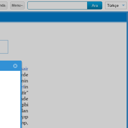
Menu
nda
 olduğunu
sair
şinci Sözlerde
 ve o
silsile
nin
, "
İnsaniyet
in
benzemektir"
rk
derelerinde
umperest
gibi
ünderiç
olan
rını kapayıp
n çıkamayıp,