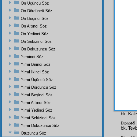
şükr
ün
On Üçüncü Söz
Nübü
On Dördüncü Söz
secâyâ
On Beşinci Söz
iltica
,
On Altıncı Söz
İlâhiye
On Yedinci Söz
görüp
diye
On Sekizinci Söz
10
On Dokuzuncu Söz
Yirminci Söz
Yirmi Birinci Söz
Dipnot-1
bk. Nisâ
Yirmi İkinci Söz
Yirmi Üçüncü Söz
Dipnot-2
bk. Bak
Yirmi Dördüncü Söz
Dipnot-3
Yirmi Beşinci Söz
bk. Nisâ
Yirmi Altıncı Söz
Dipnot-4
Yirmi Yedinci Söz
bk. Kale
Yirmi Sekizinci Söz
Dipnot-5
Yirmi Dokuzuncu Söz
bk. Tevb
Otuzuncu Söz