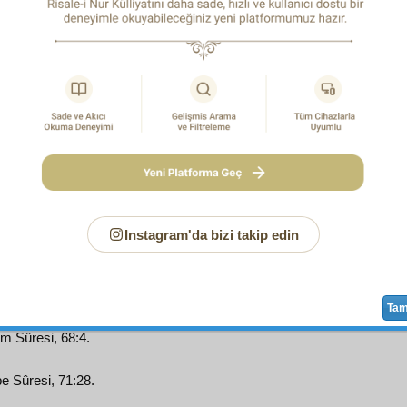
 geniş kapısını bulamamışlar.
vvet
ise,
gaye-i insaniyet
ve
vazife-i beşeriyet
,
ahlâk-ı İ
-yı hasene
ile
tahallûk
etmekle beraber,
acz
ini bilip
kudr
4
zaafını görüp
kuvvet-i İlâhiye
ye
istinad
,
fakr
ını g
5
6
ye
itimad
,
ihtiyacını görüp
gınâ-yı İlâhiye
den
istimdad
,
7
aff-ı İlâhî
ye
istiğfar
,
naks
ını görüp
kemâl-i İlâhî
ye
tesbihh
9
,
ubûdiyetkârâne
hükmetmişler
.
 Sûresi, 4:28; Yunus Sûresi, 10:12; Zümer Sûresi, 39:49.
Instagram'da bizi takip edin
ara Sûresi, 2:268; Kasas Sûresi, 28:24.
 Sûresi, 4:79; Yusuf Sûresi, 12:53.
Ta
m Sûresi, 68:4.
e Sûresi, 71:28.