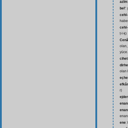
azîm
bel’
:
cehl
haber
cehl-
ṭ-l-ḳ)
Cenâ
olan,
yüce 
cihet
dirh
olan 
eçhe
efkâ
r)
ejde
enan
enani
enani
ene
: