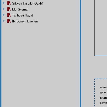
Sikke-i Tasdik-i Gaybî
Muhâkemat
Tarihçe-i Hayat
İlk Dönem Eserleri
abes
gayes
asabi
kavim