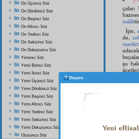
On Üçüncü Söz
çalan 
On Dördüncü Söz
hazme
On Beşinci Söz
mâlik
t
On Altıncı Söz
İşte,
On Yedinci Söz
de,
ce
On Sekizinci Söz
marifet
edecek
On Dokuzuncu Söz
boyala
Yirminci Söz
şu ha
Yirmi Birinci Söz
âyetle
Yirmi İkinci Söz
göster
Duyuru
Yirmi Üçüncü Söz
insani
Yirmi Dördüncü Söz
doğru 
Yirmi Beşinci Söz
Yirmi Altıncı Söz
Yirmi Yedinci Söz
Dipnot-1
bk. A'râ
Yirmi Sekizinci Söz
Yirmi Dokuzuncu Söz
Dipnot-2
"Muhak
Otuzuncu Söz