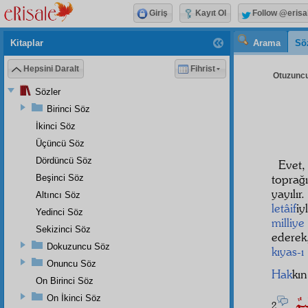
Giriş
Kayıt Ol
Follow @erisa
Kitaplar
Arama
Sö
Hepsini Daralt
Fihrist
Otuzuncu 
Sözler
Birinci Söz
İkinci Söz
Üçüncü Söz
Dördüncü Söz
Evet
toprağ
Beşinci Söz
yayılır
Altıncı Söz
letâif
iy
Yedinci Söz
milliye
Sekizinci Söz
ederek
Dokuzuncu Söz
kıyas-ı
Onuncu Söz
Hak
kı
On Birinci Söz
ِيمٌ
On İkinci Söz
2