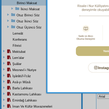
Dipnot-3
Birinci Maksat
bk. Bak
İkinci Maksat
Yûnus, S
Otuz Birinci Söz
Otuz İkinci Söz
Otuz Üçüncü Söz
Lemeât
Konferans
Fihrist
Mektubat
Lem'alar
Şuâlar
Instag
Mesnevî-i Nuriye
İşârâtü'l-İ'câz
Asâ-yı Mûsâ
Bu Say
Barla Lahikası
Kastamonu Lahikası
Emirdağ Lahikası
İman Ve Küfür Muvazeneleri