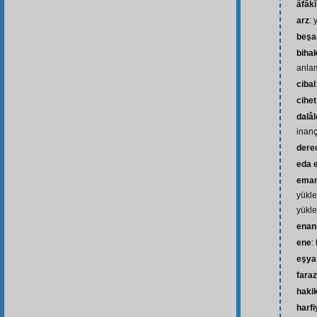
âfâkî
arz
: 
beşa
biha
anlam
cibal
cihet
dalâl
inançs
dere
eda 
eman
yükl
yükle
enan
ene
:
eşya
faraz
hakik
harfi