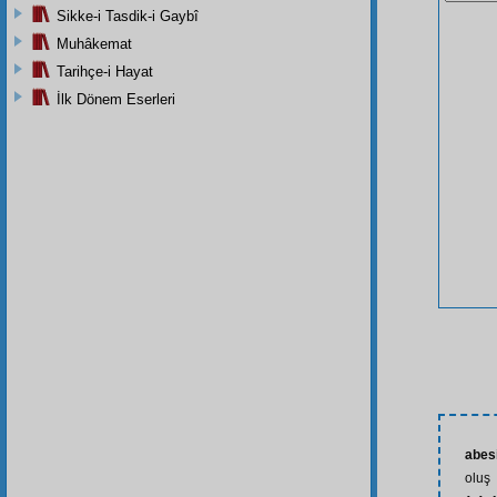
Sikke-i Tasdik-i Gaybî
Muhâkemat
Tarihçe-i Hayat
İlk Dönem Eserleri
abes
oluş