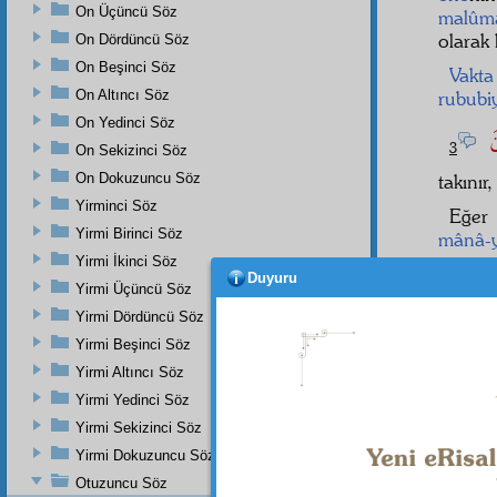
On Üçüncü Söz
malûm
olarak 
On Dördüncü Söz
On Beşinci Söz
Vakta
On Altıncı Söz
rububi
On Yedinci Söz
ونَ
3
On Sekizinci Söz
On Dokuzuncu Söz
takınır
Yirminci Söz
Eğer
Yirmi Birinci Söz
mânâ-y
يهَا
Yirmi İkinci Söz
4
Duyuru
Yirmi Üçüncü Söz
dalâlet
Yirmi Dördüncü Söz
tedehh
Yirmi Beşinci Söz
Yirmi Altıncı Söz
Yirmi Yedinci Söz
Dipnot-1
Yirmi Sekizinci Söz
bk. Tîn 
Yirmi Dokuzuncu Söz
Dipnot-2
Otuzuncu Söz
"Nefsini