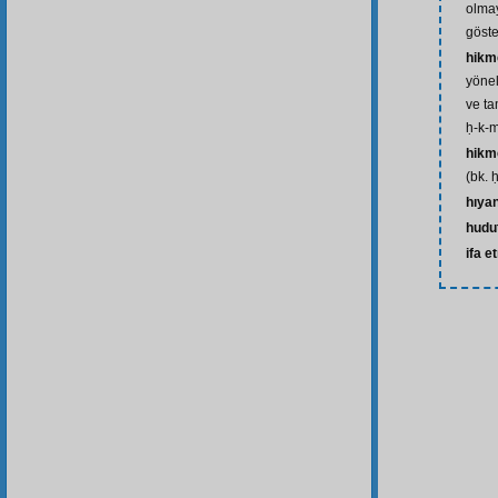
olma
göst
hikm
yönel
ve ta
ḥ-k-
hikme
(bk. 
hıya
hudu
ifa 