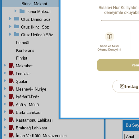
Birinci Maksat
Dipnot-3
İkinci Maksat
Mülk On
Otuz Birinci Söz
Dipnot-4
Otuz İkinci Söz
"Nefsin
Otuz Üçüncü Söz
Lemeât
Konferans
Fihrist
Mektubat
Lem'alar
Şuâlar
Instag
Mesnevî-i Nuriye
İşârâtü'l-İ'câz
Asâ-yı Mûsâ
Barla Lahikası
Kastamonu Lahikası
Bu Say
Emirdağ Lahikası
İman Ve Küfür Muvazeneleri