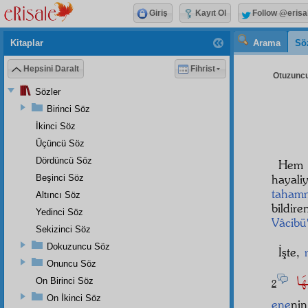
Giriş
Kayıt Ol
Follow @erisa
Kitaplar
Arama
Sö
Hepsini Daralt
Fihrist
Otuzuncu 
Sözler
Birinci Söz
İkinci Söz
Üçüncü Söz
Dördüncü Söz
Hem
hayali
Beşinci Söz
taham
Altıncı Söz
bildir
Yedinci Söz
Vâcibü
Sekizinci Söz
Dokuzuncu Söz
İşte,
Onuncu Söz
ٰيهَا
On Birinci Söz
2
On İkinci Söz
ene
ni