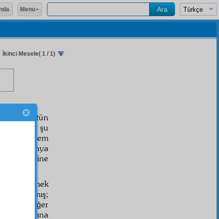
Menu
nda
İkinci Mesele( 1 / 1)
 delil, bütün
det
idir ve şu
aretidir. Hem
rin, şu dünya
bi ölmesine
hayyül
etmek
ine bağlanmış;
dedir ki, eğer
çık" hitabına