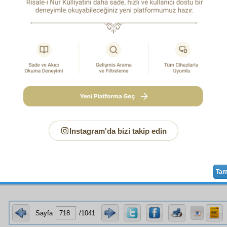
r
olunca, şu dünya
sekerât
a başlar. Yıldızlar çarpış
anacak.
Nihayetsiz
feza-yı âlem
de milyonlar gülleleri, küre
ın müthiş
sadâ
ları gibi
vâveylâ
ya başlar. Birbirine çarpışara
k, dağlar uçarak, denizler yanarak, yeryüzü düzlenecek. İşt
la,
Kadîr-i Ezelî
kâinat
ı çalkalar;
kâinat
ı
tasfiye
edip, C
emin maddeleri bir tarafa, Cennet ve Cennetin
mevadd-ı
arafa çekilir;
âlem-i âhiret
tezahür
eder.
CÜ MESELE: Ölecek
âlem
in dirilmesi mümkündür. Çünkü, 
dildiği gibi,
kudret
te
noksan
yoktur.
Muktazi
ise gayet kuvve
mkinat
tandır. Mümkün bir meselenin gayet kuvvetli bir
mu
kudret
inde
noksaniyet
yoksa, ona mümkün değil, belki
lir.
Instagram'da bizi takip edin
z
li bir
nükte
: Şu
kâinat
a dikkat edilse görünüyor ki, içinde ik
rafa uzanmış kök atmış:
Hayır
-
şer
, güzel-çirkin,
nef
'-zarar,
k
lmet
,
hidayet
-
dalalet
,
nur
-
nar
,
iman
-
küfür
,
taat
-
isyan
,
havf
-
Ta
Sayfa
/1041