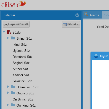
Kitaplar
Arama
Sö
Hepsini Daralt
Fihrist
Yirmi Do
Sözler
Birinci Söz
İkinci Söz
Üçüncü Söz
Duyur
Dördüncü Söz
İKİN
edyân-
Beşinci Söz
kâinat
Altıncı Söz
asırla
Yedinci Söz
misaf
Sekizinci Söz
şehade
Dokuzuncu Söz
Şu d
Onuncu Söz
isters
On Birinci Söz
hafî
, n
On İkinci Söz
ecrâm-