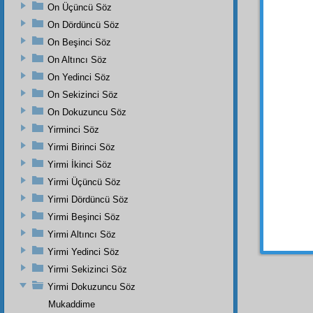
mazha
On Üçüncü Söz
dalgal
On Dördüncü Söz
toplar
On Beşinci Söz
saçara
On Altıncı Söz
sekerat
On Yedinci Söz
Cehenn
başka t
On Sekizinci Söz
On Dokuzuncu Söz
ÜÇÜN
Yirminci Söz
ispat e
ise
mü
Yirmi Birinci Söz
fâil
in
Yirmi İkinci Söz
bakılabi
Yirmi Üçüncü Söz
Remi
Yirmi Dördüncü Söz
her ta
Yirmi Beşinci Söz
ziya
-
zu
Yirmi Altıncı Söz
Yirmi Yedinci Söz
Yirmi Sekizinci Söz
Yirmi Dokuzuncu Söz
Mukaddime