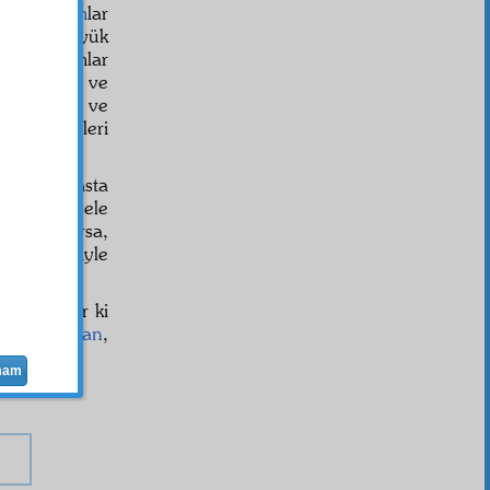
acak,
ecram
lar
ler gibi büyük
k, kıvılcımlar
e, şu
mevt
ve
ehennem ve
 münasebe
leri
İkinci Esasta
tlidir. Mesele
ktazi
si varsa,
vaki
suret
iyle
i unsur var ki
emâl
-
noksan
,
muhabbet
mam