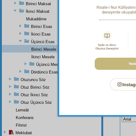
Dipnot-1
Birinci Maksat
"Sizin y
İkinci Maksat
Sûresi, 
Mukaddime
Birinci Esas
İkinci Esas
Üçüncü Esas
Birinci Mesele
İkinci Mesele
Üçüncü Mesele
Dördüncü Esas
Otuzuncu Söz
Instag
Otuz Birinci Söz
Otuz İkinci Söz
Otuz Üçüncü Söz
Bu Say
Lemeât
Konferans
Fihrist
Mektubat