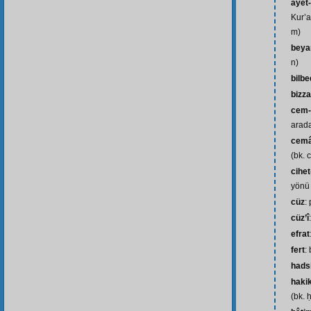
âyet-
Kur’a
m)
beya
n)
bilb
bizz
cem-
arada
cemâl
(bk. 
cihet
yönü
cüz
:
cüz’î
efrat
fert
: 
hads
haki
(bk. 