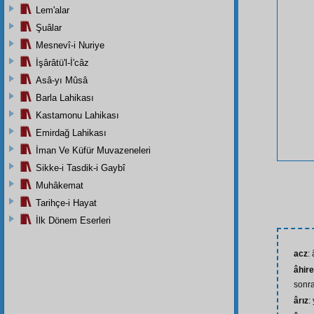
Lem'alar
Şuâlar
Mesnevî-i Nuriye
İşârâtü'l-İ'câz
Asâ-yı Mûsâ
Barla Lahikası
Kastamonu Lahikası
Emirdağ Lahikası
İman Ve Küfür Muvazeneleri
Sikke-i Tasdik-i Gaybî
Muhâkemat
Tarihçe-i Hayat
İlk Dönem Eserleri
acz
:
âhire
sonra
ârız
: