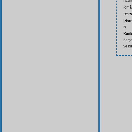
hâti
icmâ
istil
izha
r)
Kadî
herşe
ve ku