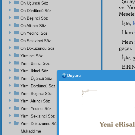
Şu ây
On Üçüncü Söz
ve Yi
On Dördüncü Söz
Mesel
On Beşinci Söz
İşte,
On Altıncı Söz
Hem
On Yedinci Söz
On Sekizinci Söz
Hem
geçer.
On Dokuzuncu Söz
Yirminci Söz
İşte,
Yirmi Birinci Söz
BİRİ
Yirmi İkinci Söz
zâtiye
s
Duyuru
Yirmi Üçüncü Söz
ise,
ku
Çünkü,
Yirmi Dördüncü Söz
Yirmi Beşinci Söz
Mad
edeme
Yirmi Altıncı Söz
merâti
Yirmi Yedinci Söz
iledir.
Yirmi Sekizinci Söz
Yirmi Dokuzuncu Söz
Mukaddime