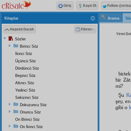
Giriş
Kayıt Ol
Follow @erisa
Kitaplar
Arama
Sö
Hepsini Daralt
Fihrist
Yirmi Do
Sözler
Birinci Söz
İkinci Söz
Üçüncü Söz
Dördüncü Söz
birte
Beşinci Söz
bir Zât
Altıncı Söz
mi?
Yedinci Söz
Şu
Ka
Sekizinci Söz
şey, e
Dokuzuncu Söz
gibi o
Onuncu Söz
On Birinci Söz
On İkinci Söz