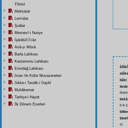
Fihrist
Mektubat
Lem'alar
Şuâlar
Mesnevî-i Nuriye
İşârâtü'l-İ'câz
Asâ-yı Mûsâ
Barla Lahikası
Kastamonu Lahikası
âfâkî
Emirdağ Lahikası
alâk
İman Ve Küfür Muvazeneleri
bâki
:
Sikke-i Tasdik-i Gaybî
beden
Muhâkemat
ibare
Tarihçe-i Hayat
bekà
İlk Dönem Eserleri
b-ḳ-y
bilb
binef
s)