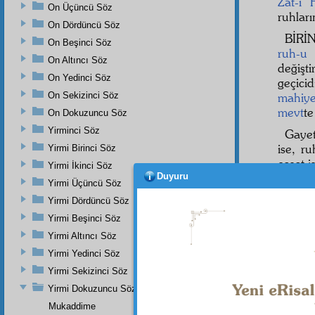
Zât-ı 
On Üçüncü Söz
ruhları
On Dördüncü Söz
BİRİ
On Beşinci Söz
ruh-u 
On Altıncı Söz
değişti
On Yedinci Söz
geçicid
On Sekizinci Söz
mahiye
mevt
te
On Dokuzuncu Söz
Yirminci Söz
Gaye
ise, r
Yirmi Birinci Söz
ceset i
Yirmi İkinci Söz
Duyuru
Yirmi Üçüncü Söz
Belki
sabit 
Yirmi Dördüncü Söz
ise,
me
Yirmi Beşinci Söz
misalî
s
Yirmi Altıncı Söz
İKİN
Yirmi Yedinci Söz
Yirmi Sekizinci Söz
Yirmi Dokuzuncu Söz
Mukaddime