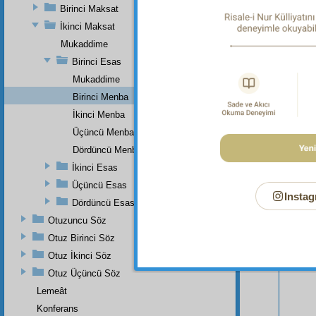
Birinci Maksat
İkinci Maksat
Mukaddime
Birinci Esas
Mukaddime
Birinci Menba
İkinci Menba
Üçüncü Menba
Dördüncü Menba
Bu Say
İkinci Esas
Üçüncü Esas
Instag
Dördüncü Esas
Otuzuncu Söz
Otuz Birinci Söz
Otuz İkinci Söz
Otuz Üçüncü Söz
Lemeât
Konferans