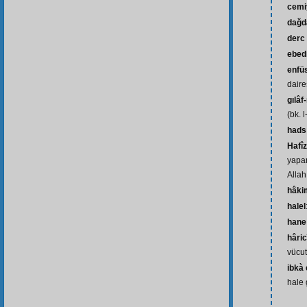
cemiy
dağd
derc
ebed
enfü
daire
gılâf-
(bk. l-
hads
Hafî
yapa
Allah
hâki
halel
hane
hâric
vücut
ibkà
hale 