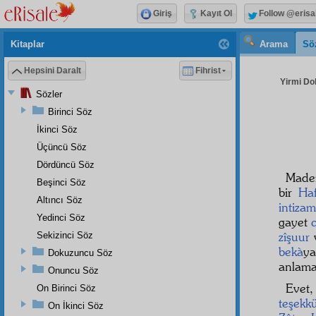
Giriş
Kayıt Ol
Follow @erisa
Kitaplar
Arama
Sö
Hepsini Daralt
Fihrist
Yirmi Do
Sözler
Birinci Söz
İkinci Söz
Üçüncü Söz
Dördüncü Söz
Madem
Beşinci Söz
bir
Haf
Altıncı Söz
intizam
Yedinci Söz
gayet
zîşuur
Sekizinci Söz
bekà
y
Dokuzuncu Söz
anlamaz
Onuncu Söz
Evet
On Birinci Söz
teşekkü
On İkinci Söz