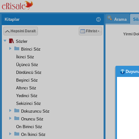
Kitaplar
Arama
Sö
Hepsini Daralt
Fihrist
Yirmi Do
Sözler
Birinci Söz
İkinci Söz
Üçüncü Söz
Duyur
Dördüncü Söz
olma
emare
Beşinci Söz
vakıa
la
Altıncı Söz
ehl-i 
Yedinci Söz
kuvve
Sekizinci Söz
ruhanî
Dokuzuncu Söz
Hem 
Onuncu Söz
içtimai
On Birinci Söz
ve
evl
On İkinci Söz
şehade