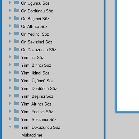
kabul e
On Üçüncü Söz
Malûm
On Dördüncü Söz
ehl-i i
On Beşinci Söz
mürec
On Altıncı Söz
Ve
bi
On Yedinci Söz
âlem-i
On Sekizinci Söz
risalet
g
On Dokuzuncu Söz
midir k
Yirminci Söz
Made
Yirmi Birinci Söz
umum
Yirmi İkinci Söz
Elbett
şeriat
i
Yirmi Üçüncü Söz
gibidir.
Yirmi Dördüncü Söz
Yirmi Beşinci Söz
DÖR
Yirmi Altıncı Söz
Şu
kâ
Yirmi Yedinci Söz
Yirmi Sekizinci Söz
Yirmi Dokuzuncu Söz
Mukaddime