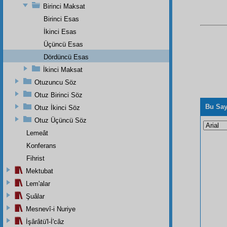
Birinci Maksat
Birinci Esas
İkinci Esas
Üçüncü Esas
Dördüncü Esas
İkinci Maksat
Otuzuncu Söz
Otuz Birinci Söz
Bu Say
Otuz İkinci Söz
Otuz Üçüncü Söz
Lemeât
Konferans
Fihrist
Mektubat
Lem'alar
Şuâlar
Mesnevî-i Nuriye
İşârâtü'l-İ'câz