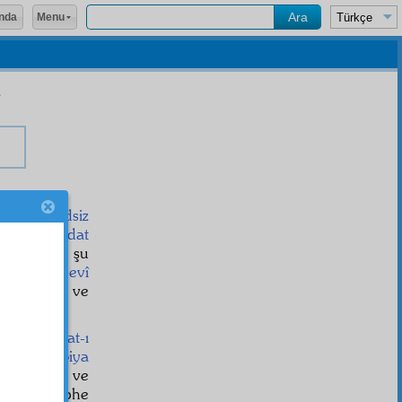
Menu
nda
şuhudî
hadsiz
 o
müşahedat
 Öyle ise, şu
atür-ü mânevî
e
lerinden ve
at'iye
dir.
r ki,
hayat-ı
de olan
enbiya
r
ettikleri ve
leri bir şüphe