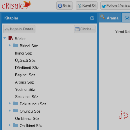
Giriş
Kayıt Ol
Follow @erisa
Kitaplar
Arama
Sö
Hepsini Daralt
Fihrist
Yirmi Do
Sözler
Birinci Söz
İkinci Söz
Üçüncü Söz
Dördüncü Söz
Beşinci Söz
Altıncı Söz
Yedinci Söz
Sekizinci Söz
Dokuzuncu Söz
Onuncu Söz
تَنَزَّلُ
On Birinci Söz
On İkinci Söz