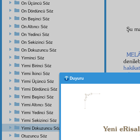
On Üçüncü Söz
On Dördüncü Söz
On Beşinci Söz
On Altıncı Söz
Şu ma
On Yedinci Söz
On Sekizinci Söz
On Dokuzuncu Söz
MELÂ
Yirminci Söz
denile
Yirmi Birinci Söz
hakikat
sekene
Yirmi İkinci Söz
Duyuru
münas
Yirmi Üçüncü Söz
sekene
Yirmi Dördüncü Söz
Evet
Yirmi Beşinci Söz
ve
ha
Yirmi Altıncı Söz
yenid
Yirmi Yedinci Söz
muhte
Yirmi Sekizinci Söz
u vüc
Yirmi Dokuzuncu Söz
Otuzuncu Söz