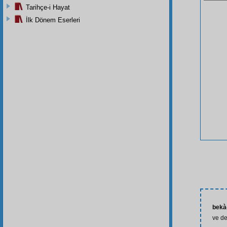
Tarihçe-i Hayat
İlk Dönem Eserleri
bekà-
ve de