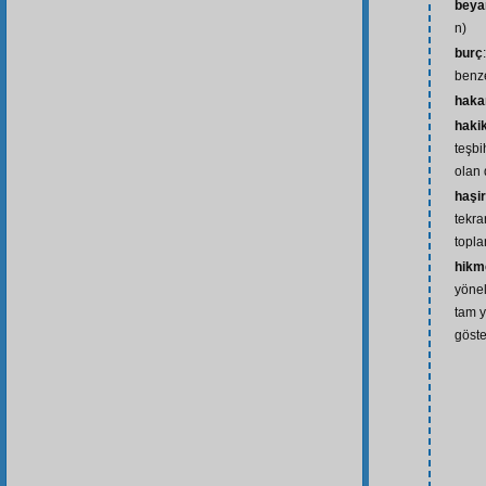
beya
n)
burç
benze
haka
haki
teşbi
olan 
haşir
tekra
topla
hikm
yönel
tam y
göste