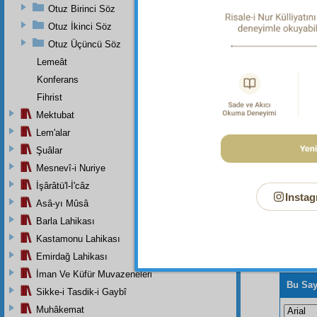
Otuz Birinci Söz
Dipnot-1
Otuz İkinci Söz
"Melekle
Otuz Üçüncü Söz
Dipnot-2
"De ki: 
Lemeât
Konferans
Fihrist
Mektubat
Lem'alar
Şuâlar
Mesnevî-i Nuriye
İşârâtü'l-İ'câz
Instag
Asâ-yı Mûsâ
Barla Lahikası
Kastamonu Lahikası
Emirdağ Lahikası
İman Ve Küfür Muvazeneleri
Bu Say
Sikke-i Tasdik-i Gaybî
Muhâkemat