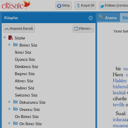
Giriş
Kayıt Ol
Follow @erisa
Kitaplar
Arama
Sö
Hepsini Daralt
Fihrist
Yirmi Sek
Sözler
Birinci Söz
İkinci Söz
Üçüncü Söz
Dördüncü Söz
bir
m
Hem
Beşinci Söz
Hakîm
Altıncı Söz
hidemâ
Yedinci Söz
lezâiz
i
Sekizinci Söz
cihet
Dokuzuncu Söz
tevfik
o
Onuncu Söz
Sual
On Birinci Söz
inkıraz
On İkinci Söz
muamel