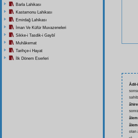
Barla Lahikası
Kastamonu Lahikası
Emirdağ Lahikası
İman Ve Küfür Muvazeneleri
Sikke-i Tasdik-i Gaybî
Muhâkemat
Tarihçe-i Hayat
İlk Dönem Eserleri
Âdil-
sons
sahib
âhire
sonra
âlem
âlem
olan 