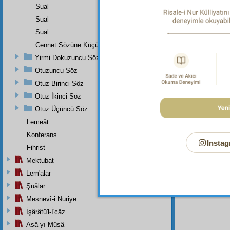
Sual
Sual
Sual
Cennet Sözüne Küçük Bir Zeyl
Yirmi Dokuzuncu Söz
Otuzuncu Söz
Otuz Birinci Söz
Otuz İkinci Söz
Otuz Üçüncü Söz
Lemeât
Konferans
Bu Say
Instag
Fihrist
Mektubat
Lem'alar
Şuâlar
Mesnevî-i Nuriye
İşârâtü'l-İ'câz
Asâ-yı Mûsâ