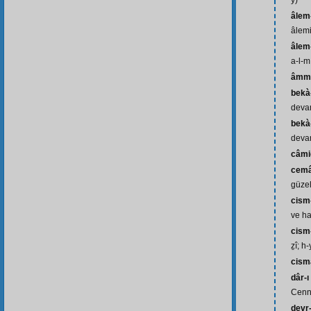
y)
âlem-
âlemi
âlem-
a-l-m
âmm
bekà-
devam
bekà
devam
câmi
cemâ
güzel
cism-
ve h
cism-
ẕî; h-
cism
dâr-ı
Cenn
devr-