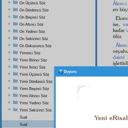
Âlem-i
On Üçüncü Söz
en bü
On Dördüncü Söz
On Beşinci Söz
Elcev
ise,
va
On Altıncı Söz
kadar
On Yedinci Söz
ölür.
On Sekizinci Söz
Âlem-
On Dokuzuncu Söz
veyah
Yirminci Söz
daimî
g
Yirmi Birinci Söz
işletti
Yirmi İkinci Söz
Duyuru
Yirmi Üçüncü Söz
Yirmi Dördüncü Söz
Haşiye-
Yirmi Beşinci Söz
Şu dün
hükmünd
Yirmi Altıncı Söz
liyakat
k
Yirmi Yedinci Söz
olan
âhi
için o
s
Yirmi Sekizinci Söz
kalabilirl
Sual
Sual