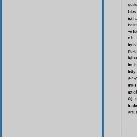
göst
hıfz
içtih
belir
ve ha
c-h-d
içtih
hükü
içtiha
imtis
inây
a-n-y
inkı
iptidâ
öğren
irade
arzus