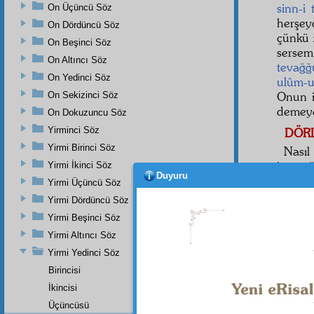
sinn-i 
On Üçüncü Söz
herşey
On Dördüncü Söz
çünkü z
On Beşinci Söz
serse
On Altıncı Söz
tevağğ
On Yedinci Söz
ulûm-u
Onun i
On Sekizinci Söz
demeye
On Dokuzuncu Söz
Yirminci Söz
DÖR
Yirmi Birinci Söz
Nasıl
ise—ç
Yirmi İkinci Söz
Duyuru
hariç
t
Yirmi Üçüncü Söz
değild
Yirmi Dördüncü Söz
kapısı
Yirmi Beşinci Söz
ve
irad
Yirmi Altıncı Söz
Yirmi Yedinci Söz
Birincisi
İkincisi
Üçüncüsü