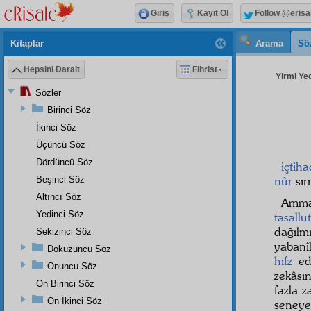
Giriş
Kayıt Ol
Follow @erisa
Kitaplar
Arama
Sö
Hepsini Daralt
Fihrist
Yirmi Yed
Sözler
Birinci Söz
İkinci Söz
Üçüncü Söz
Dördüncü Söz
içtiha
nûr
sır
Beşinci Söz
Altıncı Söz
Amma
Yedinci Söz
tasallut
dağıl
Sekizinci Söz
yabanîl
Dokuzuncu Söz
hıfz
edi
Onuncu Söz
zekâsı
On Birinci Söz
fazla 
On İkinci Söz
seneye