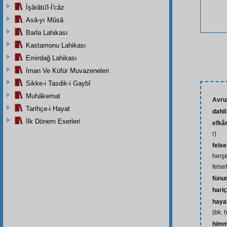
İşârâtü'l-İ'câz
Asâ-yı Mûsâ
Barla Lahikası
Kastamonu Lahikası
Emirdağ Lahikası
İman Ve Küfür Muvazeneleri
Sikke-i Tasdik-i Gaybî
Muhâkemat
Avru
Tarihçe-i Hayat
dahil
İlk Dönem Eserleri
efkâ
r)
felse
herşe
felsef
fünun
hariç
haya
(bk. 
himm