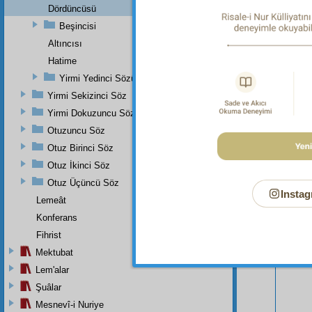
Dördüncüsü
Beşincisi
Altıncısı
Hatime
Yirmi Yedinci Sözün Zeyli
Yirmi Sekizinci Söz
Yirmi Dokuzuncu Söz
Otuzuncu Söz
Bu Say
Otuz Birinci Söz
Otuz İkinci Söz
Otuz Üçüncü Söz
Instag
Lemeât
Konferans
Fihrist
Mektubat
Lem'alar
Şuâlar
Mesnevî-i Nuriye