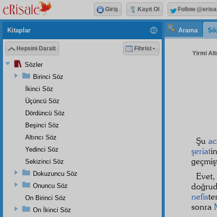
Giriş
Kayıt Ol
Follow @erisa
Kitaplar
Arama
Sö
Hepsini Daralt
Fihrist
Yirmi Alt
Sözler
Birinci Söz
İkinci Söz
Üçüncü Söz
Dördüncü Söz
Beşinci Söz
Altıncı Söz
Şu
ac
Yedinci Söz
şeriat
i
geçmişt
Sekizinci Söz
Dokuzuncu Söz
Evet
doğru
Onuncu Söz
nefis
te
On Birinci Söz
sonra
On İkinci Söz