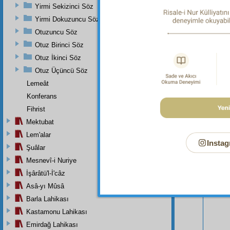
Yirmi Sekizinci Söz
Yirmi Dokuzuncu Söz
Otuzuncu Söz
Otuz Birinci Söz
Otuz İkinci Söz
Otuz Üçüncü Söz
Lemeât
Konferans
Fihrist
Bu Say
Mektubat
Lem'alar
Instag
Şuâlar
Mesnevî-i Nuriye
İşârâtü'l-İ'câz
Asâ-yı Mûsâ
Barla Lahikası
Kastamonu Lahikası
Emirdağ Lahikası