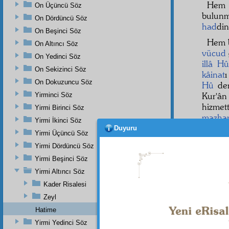
Hem
On Üçüncü Söz
bulun
On Dördüncü Söz
had
din
On Beşinci Söz
Hem
On Altıncı Söz
vücud
On Yedinci Söz
illâ H
On Sekizinci Söz
kâinat
On Dokuzuncu Söz
Hû
dem
Kur'ân
Yirminci Söz
hizme
Yirmi Birinci Söz
mazhar
Yirmi İkinci Söz
onlara
Duyuru
Yirmi Üçüncü Söz
Cenâb
Yirmi Dördüncü Söz
hizmet
Yirmi Beşinci Söz
Yirmi Altıncı Söz
Kader Risalesi
Zeyl
Hatime
Yirmi Yedinci Söz