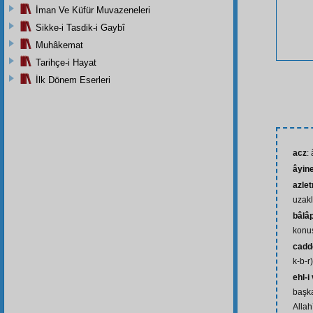
İman Ve Küfür Muvazeneleri
Sikke-i Tasdik-i Gaybî
Muhâkemat
Tarihçe-i Hayat
İlk Dönem Eserleri
acz
:
âyine
azle
uzakl
bâlâ
konuş
cadd
k-b-r)
ehl-i
başka
Allah