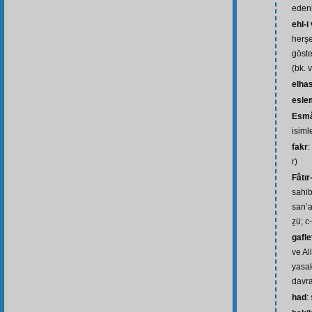
edenl
ehl-
herşe
göste
(bk. 
elhas
esle
Esmâ
isiml
fakr
:
r)
Fâtır
sahib
san’at
ẕü; c-
gafle
ve Al
yasak
davra
had
: