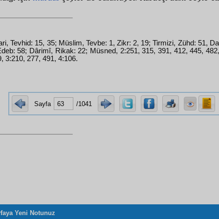
ri, Tevhid: 15, 35; Müslim, Tevbe: 1, Zikr: 2, 19; Tirmizi, Zühd: 51, Da
deb: 58; Dârimî, Rikak: 22; Müsned, 2:251, 315, 391, 412, 445, 482,
, 3:210, 277, 491, 4:106.
Sayfa
/1041
faya Yeni Notunuz