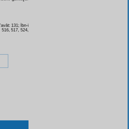
'avât: 131; İbn-i
 516, 517, 524,