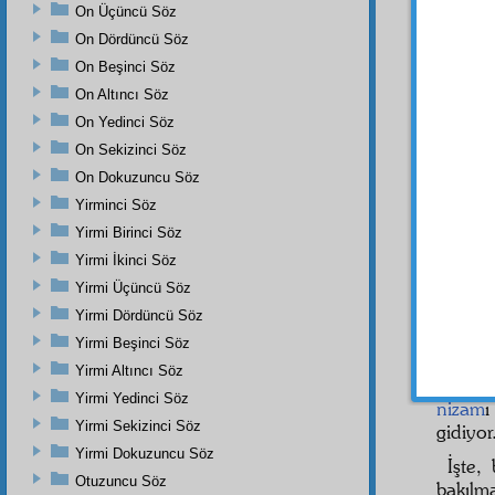
değildi
On Üçüncü Söz
büyük 
On Dördüncü Söz
şu
elî
On Beşinci Söz
birşey
On Altıncı Söz
kendi 
On Yedinci Söz
yemeye 
On Sekizinci Söz
Bir
h
On Dokuzuncu Söz
Yirminci Söz
"Kulum
adam,
Yirmi Birinci Söz
de
mu
Yirmi İkinci Söz
yaşıyo
Yirmi Üçüncü Söz
Ta ötek
Yirmi Dördüncü Söz
İşte 
Yirmi Beşinci Söz
güzel 
Yirmi Altıncı Söz
kendi
Yirmi Yedinci Söz
nizam
ı
Yirmi Sekizinci Söz
gidiyor
Yirmi Dokuzuncu Söz
İşte,
Otuzuncu Söz
bakılma