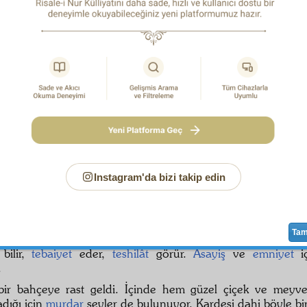
r. Bu işler
tesadüfî
olamaz. Bu
acip
işler içinde garip
esra
bir işleyici var olduğunu
intikal
etmedi. Şimdi bunun kalbi v
m
vaziyet
ten gizli
feryad ü figan
ettikleri halde,
nefs-i e
 yokmuş gibi
tecâhül
edip, ruh ve kalbin ağlamasından kula
kendini aldatarak, bir bahçede bulunuyor gibi, o ağacı
başladı. Halbuki o meyvelerin bir kısmı zehirli ve
muzır
idi.
ْدَ ظَنِّ عَبْدِى بى
adis-i kudsî
de
Cenâb-ı Hak
buyurmuş:
1
 Beni nasıl tanırsa, onunla öyle
muamele
ederim." İş
sûizan
ve akılsızlığıyla, gördüğünü
adi
ve
ayn-ı hakikat
telâk
amele
gördü ve görüyor ve görecek. Ne ölüyor ki kurt
r; böylece
azap
çekiyor. Biz de şu
meş'um
u bu
azap
ta bıra
Instagram'da bizi takip edin
i kardeşin halini anlayacağız.
şu
mübarek
akıllı zât gidiyor. Fakat
birader
i gibi sıkıntı ç
ahlâklı olduğundan güzel şeyleri düşünür, güzel
hülya
la
Ta
ne
ünsiyet
eder. Hem
birader
i gibi zahmet ve
meşakkat
çek
 bilir,
tebaiyet
eder,
teshilât
görür.
Asayiş
ve
emniyet
iç
.
 bir bahçeye rast geldi. İçinde hem güzel çiçek ve meyv
dığı için
murdar
şeyler de bulunuyor. Kardeşi dahi böyle biri