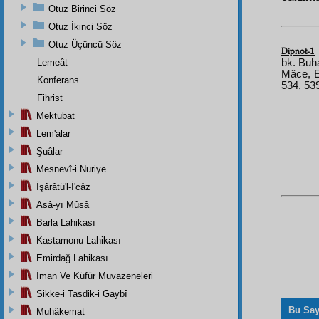
Otuz Birinci Söz
Otuz İkinci Söz
Otuz Üçüncü Söz
Dipnot-1
Lemeât
bk. Buha
Mâce, E
Konferans
534, 539
Fihrist
Mektubat
Lem'alar
Şuâlar
Mesnevî-i Nuriye
İşârâtü'l-İ'câz
Asâ-yı Mûsâ
Barla Lahikası
Kastamonu Lahikası
Emirdağ Lahikası
İman Ve Küfür Muvazeneleri
Sikke-i Tasdik-i Gaybî
Bu Say
Muhâkemat