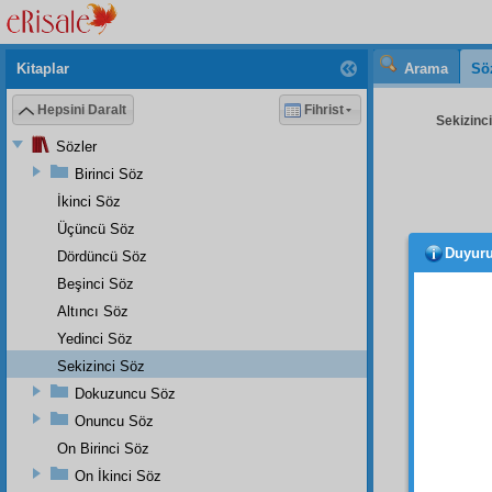
Kitaplar
Arama
Sö
Hepsini Daralt
Fihrist
Sekizinci
Sözler
Birinci Söz
İkinci Söz
Üçüncü Söz
Duyur
Dördüncü Söz
Korku
yapışt
Beşinci Söz
beyaz, 
Altıncı Söz
arslan,
Yedinci Söz
bir ejd
Sekizinci Söz
etmiş.
Dokuzuncu Söz
muzır
Onuncu Söz
Fakat,
başında
On Birinci Söz
On İkinci Söz
İşte