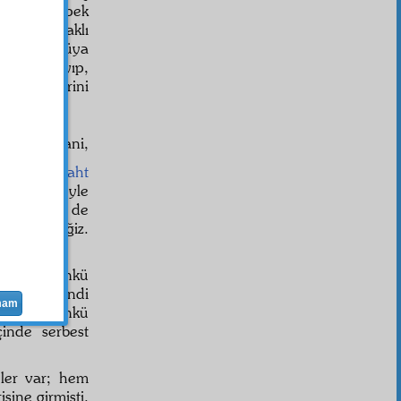
r
var. Ve pek
e ruh ve aklı
mmâre
si, güya
ğını kapayıp,
n meyvelerini
اَنَا عِن
Yani,
te bu
bedbaht
ki
etti ve öyle
ulsun, ne de
kıp döneceğiz.
ekmiyor. Çünkü
r eder, kendi
mam
miyor. Çünkü
inde serbest
eler var; hem
sine girmişti.