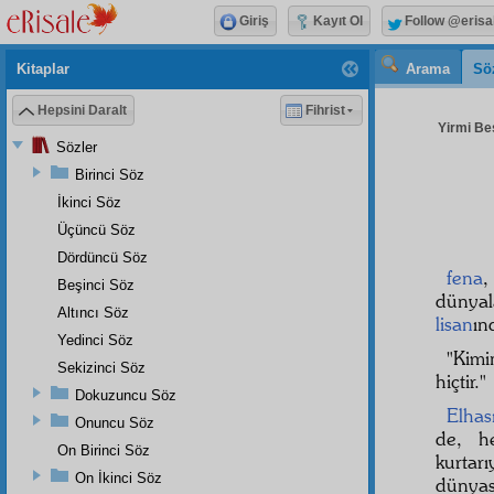
Giriş
Kayıt Ol
Follow @erisa
Kitaplar
Arama
Sö
Hepsini Daralt
Fihrist
Yirmi Beş
Sözler
Birinci Söz
İkinci Söz
Üçüncü Söz
Dördüncü Söz
fena
Beşinci Söz
dünyal
Altıncı Söz
lisan
ın
Yedinci Söz
"Kimi
Sekizinci Söz
hiçtir."
Dokuzuncu Söz
Elhası
Onuncu Söz
de, h
On Birinci Söz
kurtar
On İkinci Söz
dünya