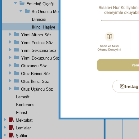
Emirdağ Çiçeği
Bu Onuncu Meseleye Bir Hatime Olarak İki Haşiye
Birincisi
İkinci Haşiye
Yirmi Altıncı Söz
Yirmi Yedinci Söz
Yirmi Sekizinci Söz
Bu Say
Yirmi Dokuzuncu Söz
Otuzuncu Söz
Otuz Birinci Söz
Otuz İkinci Söz
Instag
Otuz Üçüncü Söz
Lemeât
Konferans
Fihrist
Mektubat
Lem'alar
Şuâlar