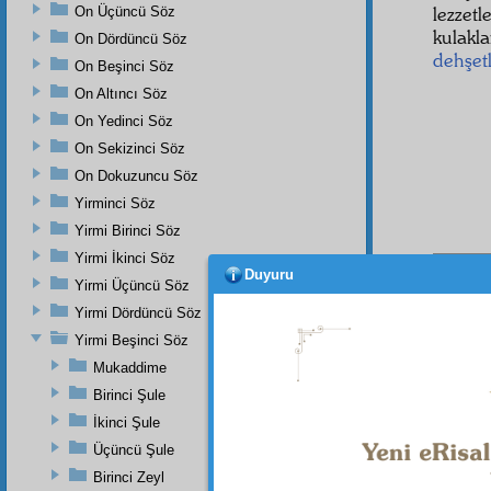
lezzetl
On Üçüncü Söz
kulakla
On Dördüncü Söz
dehşetl
On Beşinci Söz
On Altıncı Söz
On Yedinci Söz
On Sekizinci Söz
On Dokuzuncu Söz
Yirminci Söz
Yirmi Birinci Söz
Yirmi İkinci Söz
Duyuru
Yirmi Üçüncü Söz
Dipnot-1
"Seni he
Yirmi Dördüncü Söz
herşeyi 
Yirmi Beşinci Söz
Mukaddime
Birinci Şule
İkinci Şule
Üçüncü Şule
Birinci Zeyl