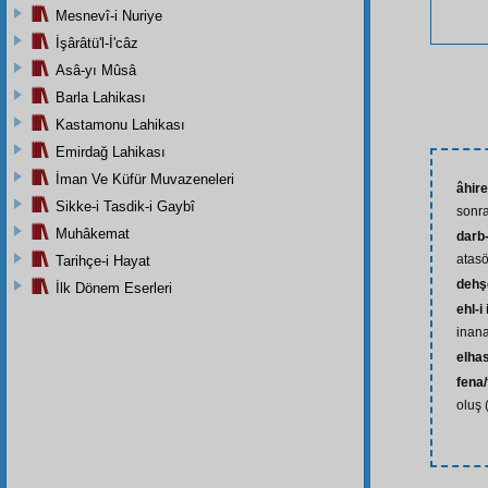
Mesnevî-i Nuriye
İşârâtü'l-İ'câz
Asâ-yı Mûsâ
Barla Lahikası
Kastamonu Lahikası
Emirdağ Lahikası
İman Ve Küfür Muvazeneleri
âhire
Sikke-i Tasdik-i Gaybî
sonra
Muhâkemat
darb
atasö
Tarihçe-i Hayat
dehşe
İlk Dönem Eserleri
ehl-i
inana
elhas
fena/
oluş (