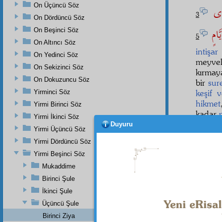
On Üçüncü Söz
َوٰى
3
On Dördüncü Söz
َّامٍ
On Beşinci Söz
5
On Altıncı Söz
intişar
On Yedinci Söz
meyvel
On Sekizinci Söz
kırmay
On Dokuzuncu Söz
bir
sur
keşif 
Yirminci Söz
hikmet
Yirmi Birinci Söz
kadar
Yirmi İkinci Söz
Duyuru
Mese
Yirmi Üçüncü Söz
azîme
n
Yirmi Dördüncü Söz
Yirmi Beşinci Söz
Mukaddime
Dipnot-1
Birinci Şule
"En yüce
İkinci Şule
Dipnot-2
Üçüncü Şule
"O, kişi
Birinci Ziya