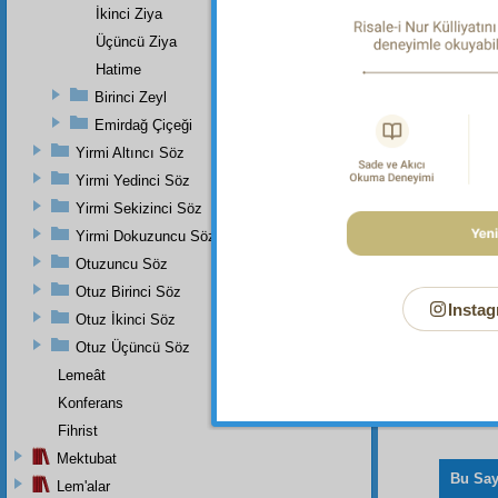
Dipnot-3
İkinci Ziya
"Daneler
Üçüncü Ziya
Dipnot-4
Hatime
"Gökler 
Birinci Zeyl
Dipnot-5
Emirdağ Çiçeği
"Gökleri
Yirmi Altıncı Söz
Yirmi Yedinci Söz
Yirmi Sekizinci Söz
Yirmi Dokuzuncu Söz
Otuzuncu Söz
Otuz Birinci Söz
Instag
Otuz İkinci Söz
Otuz Üçüncü Söz
Lemeât
Konferans
Fihrist
Mektubat
Bu Say
Lem'alar