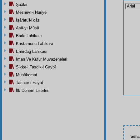
Şuâlar
Mesnevî-i Nuriye
İşârâtü'l-İ'câz
Asâ-yı Mûsâ
Barla Lahikası
Kastamonu Lahikası
Emirdağ Lahikası
İman Ve Küfür Muvazeneleri
Sikke-i Tasdik-i Gaybî
Muhâkemat
Tarihçe-i Hayat
İlk Dönem Eserleri
ashab