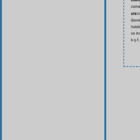
ebed
zaman
ehl-i
âlemi
hakik
ve ih
k-ş-f;