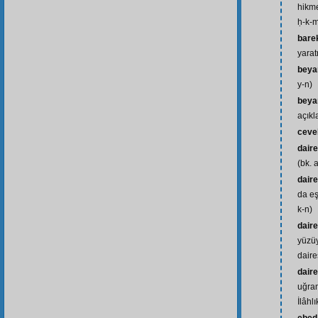
hikme
ḥ-k-
bare
yarat
beya
y-n)
beya
açıkl
ceve
daire
(bk. 
daire
da eş
k-n)
daire
yüzüy
daire
daire
uğram
İlâhlı