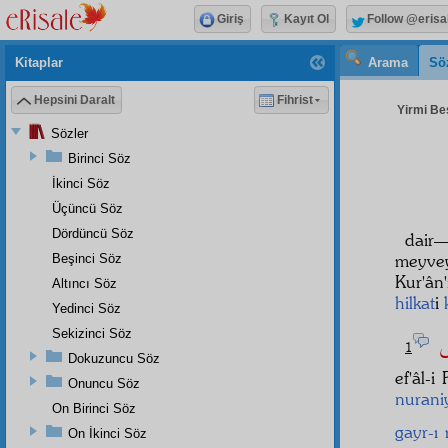
Giriş
Kayıt Ol
Follow @erisa
Kitaplar
Arama
Sö
Hepsini Daralt
Fihrist
Yirmi Beş
Sözler
Birinci Söz
İkinci Söz
Üçüncü Söz
Dördüncü Söz
dair
meyvey
Beşinci Söz
Kur'ân
Altıncı Söz
hilkat
i
Yedinci Söz
لٰى
Sekizinci Söz
1
Dokuzuncu Söz
ef'âl-i
Onuncu Söz
nurani
On Birinci Söz
gayr-ı
On İkinci Söz