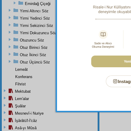
Emirdağ Çiçeği
Yirmi Altıncı Söz
Dipnot-1
"Gökler
Yirmi Yedinci Söz
herşeyi 
Yirmi Sekizinci Söz
Dipnot-2
Yirmi Dokuzuncu Söz
"Göklerd
türlü n
Otuzuncu Söz
Sûresi, 
Otuz Birinci Söz
Dipnot-3
Otuz İkinci Söz
"Yedi gö
Otuz Üçüncü Söz
Lemeât
Konferans
Instag
Fihrist
Mektubat
Lem'alar
Şuâlar
Mesnevî-i Nuriye
İşârâtü'l-İ'câz
Asâ-yı Mûsâ