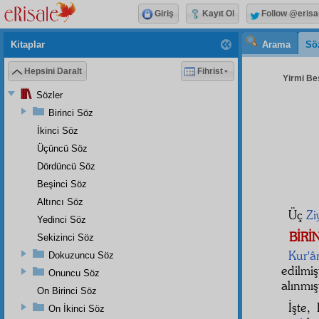
Giriş
Kayıt Ol
Follow @erisa
Kitaplar
Arama
Sö
Hepsini Daralt
Fihrist
Yirmi Beş
Sözler
Birinci Söz
İkinci Söz
Üçüncü Söz
Dördüncü Söz
Beşinci Söz
Altıncı Söz
Üç
Zi
Yedinci Söz
BİRİ
Sekizinci Söz
Kur'â
Dokuzuncu Söz
edilmiş
Onuncu Söz
alınmışt
On Birinci Söz
İşte,
On İkinci Söz