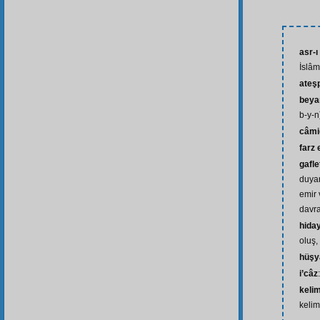
asr-ı
İslâm
ateş
beya
b-y-n
câmi
farz
gafle
duyar
emir 
davra
hida
oluş,
hüşy
i’câz
keli
kelim