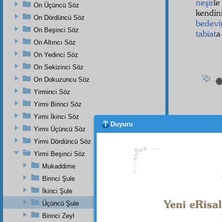
neşir
l
On Üçüncü Söz
kendin
On Dördüncü Söz
bedevi
On Beşinci Söz
tabiat
a
On Altıncı Söz
On Yedinci Söz
On Sekizinci Söz
On Dokuzuncu Söz
Yirminci Söz
Yirmi Birinci Söz
Yirmi İkinci Söz
Duyuru
gibi 
Yirmi Üçüncü Söz
Yirmi Dördüncü Söz
sadâ
sı
Yirmi Beşinci Söz
zikr
ediy
Mukaddime
Hem 
Birinci Şule
periş
İkinci Şule
nazar
ı
Üçüncü Şule
Birinci Zeyl