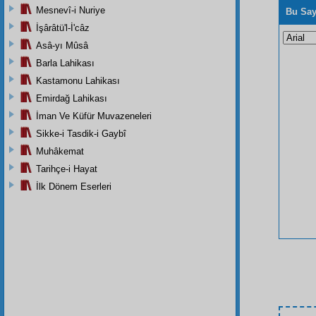
Mesnevî-i Nuriye
Bu Say
İşârâtü'l-İ'câz
Asâ-yı Mûsâ
Barla Lahikası
Kastamonu Lahikası
Emirdağ Lahikası
İman Ve Küfür Muvazeneleri
Sikke-i Tasdik-i Gaybî
Muhâkemat
Tarihçe-i Hayat
İlk Dönem Eserleri