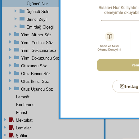
Üçüncü Nur
Üçüncü Şule
Dipnot-1
Hûd Sûr
Birinci Zeyl
Dipnot-2
Emirdağ Çiçeği
Fussilet
Yirmi Altıncı Söz
Dipnot-3
Yirmi Yedinci Söz
Ey yer, 
Yirmi Sekizinci Söz
Yirmi Dokuzuncu Söz
Otuzuncu Söz
Otuz Birinci Söz
Otuz İkinci Söz
Instag
Otuz Üçüncü Söz
Lemeât
Konferans
Fihrist
Mektubat
Lem'alar
Şuâlar