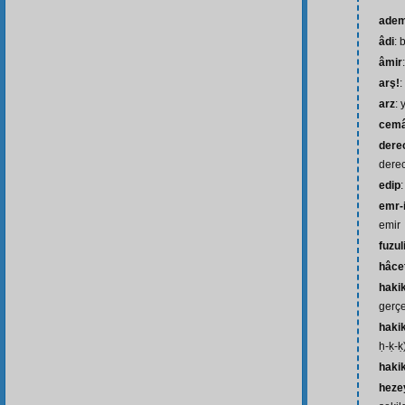
ade
âdi
: 
âmir
arş!
:
arz
: 
cemâ
derec
derec
edip
emr-i
emir
fuzul
hâce
hakik
gerçe
hakik
ḥ-ḳ-ḳ
hakik
heze