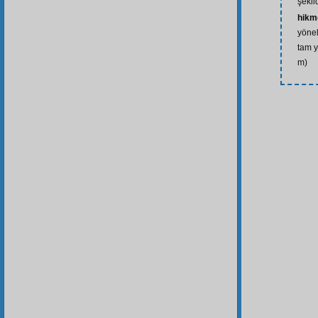
şekil
hikm
yönel
tam y
m)