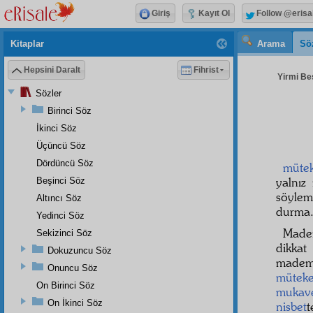
Giriş
Kayıt Ol
Follow @erisa
Kitaplar
Arama
Sö
Hepsini Daralt
Fihrist
Yirmi Beş
Sözler
Birinci Söz
İkinci Söz
Üçüncü Söz
Dördüncü Söz
mütek
yalnız
Beşinci Söz
söylem
Altıncı Söz
durma
Yedinci Söz
Mad
Sekizinci Söz
dikkat
Dokuzuncu Söz
mad
Onuncu Söz
müteke
On Birinci Söz
mukav
On İkinci Söz
nisbet