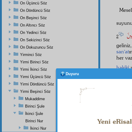
On Üçüncü Söz
Mese
On Dördüncü Söz
On Beşinci Söz
suyun
On Altıncı Söz
عِينَ
On Yedinci Söz
2
On Sekizinci Söz
geliniz
On Dokuzuncu Söz
san'at
ı
Yirminci Söz
her vaz
Yirmi Birinci Söz
hakikî
Yirmi İkinci Söz
Duyuru
ٰمَةُ
Yirmi Üçüncü Söz
3
Yirmi Dördüncü Söz
hezeya
Yirmi Beşinci Söz
temenn
Mukaddime
nered
Birinci Şule
Evet,
İkinci Şule
nerede
mânen
Birinci Nur
İkinci Nur