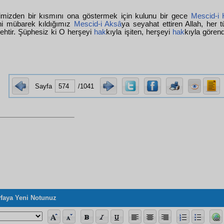
rimizden bir kısmını ona göstermek için kulunu bir gece
Mescid-i
ni mübarek kıldığımız
Mescid-i Aksâ
ya seyahat ettiren Allah, her 
htir. Şüphesiz ki O herşeyi
hak
kıyla işiten, herşeyi
hak
kıyla görend
Sayfa
/1041
faya Yeni Notunuz