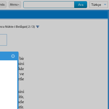
Menu
nda
u Nükte-i Belâgat( 2 / 3)
ttâ, en
cüz'î
bir
 mücadelesini
in en fedakâr
 dâvâsını ve
, ehemmiyetle
ir hadisesini
herşeyi işitir,
kâinat
içinde
tmek gerektir.