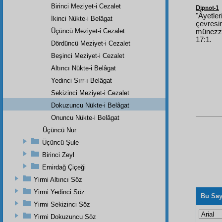
Birinci Meziyet-i Cezalet
Dipnot-1
"Âyetle
İkinci Nükte-i Belâgat
çevresi
Üçüncü Meziyet-i Cezalet
münezze
17:1.
Dördüncü Meziyet-i Cezalet
Beşinci Meziyet-i Cezalet
Altıncı Nükte-i Belâgat
Yedinci Sırr-ı Belâgat
Sekizinci Meziyet-i Cezalet
Dokuzuncu Nükte-i Belâgat
Onuncu Nükte-i Belâgat
Üçüncü Nur
Üçüncü Şule
Birinci Zeyl
Emirdağ Çiçeği
Yirmi Altıncı Söz
Yirmi Yedinci Söz
Bu Say
Yirmi Sekizinci Söz
Yirmi Dokuzuncu Söz