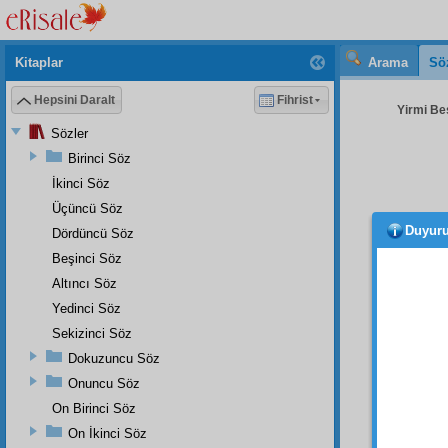
Kitaplar
Arama
Sö
Hepsini Daralt
Fihrist
Yirmi Beş
Sözler
Birinci Söz
İkinci Söz
Üçüncü Söz
Duyur
Dördüncü Söz
İşte,
macer
Beşinci Söz
Hak
ism
Altıncı Söz
bir
hak
Yedinci Söz
Cenâb-
Sekizinci Söz
işitir v
Dokuzuncu Söz
İşte,
Onuncu Söz
işiten
On Birinci Söz
herşey
On İkinci Söz
mazlu