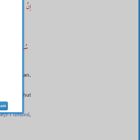
اِنَّ اللهَ سَمِيعٌ
,
سُبْحَانَ الَّذِۤى
بَ
mebde
i olan,
nra,
kadır veyahut
mam
seyr-i umumî
,