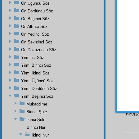
On Üçüncü Söz
Dertler
On Dördüncü Söz
بَصِيرٌ
On Beşinci Söz
c
On Altıncı Söz
Hem 
On Yedinci Söz
On Sekizinci Söz
لَّذِى
On Dokuzuncu Söz
Yirminci Söz
Yirmi Birinci Söz
Yirmi İkinci Söz
İşte,
Mescid
Yirmi Üçüncü Söz
Yirmi Dördüncü Söz
Yirmi Beşinci Söz
Peygam
Mukaddime
Birinci Şule
Peyga
İkinci Şule
Birinci Nur
İkinci Nur