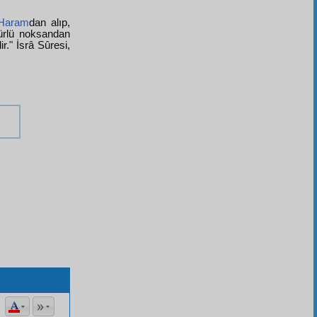
 Haram
dan alıp,
türlü noksandan
ir." İsrâ Sûresi,