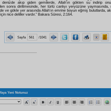
e denizde akıp giden gemilerde, Allah'ın gökten su indirip on
en sonra diriltmesinde, her türlü canlıyı yeryüzüne yaymasında, 
e ve gökle yer arasında Allah'ın emrine boyun eğmiş bulutlarda, akl
 için nice deliller vardır." Bakara Sûresi, 2:164.
Sayfa
/1041
faya Yeni Notunuz