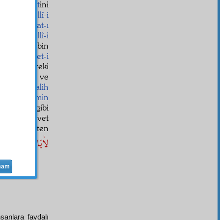
 rububiyet
ini
indeki
tecellî-i
et
; ve
hayat-ı
ir
ile
tecellî-i
min
i yüz bin
ellî-i azamet-i
alk
etmekteki
n
teneffüs
ve
eneffüs
e
salih
met
; ve
zemin
-i acaip
gibi
e başına davet
tâdât
ettikten
لاٰيَاتٍ
ek için
mam
sanlara faydalı