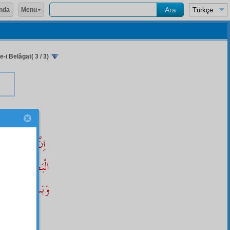
Menu
nda
e-i Belâgat( 3 / 3)
اِنَّ فِى خَلْقِ 
الْبَحْرِ بِمَا يَنْف
وَبَثَّ فِيهَا مِنْ