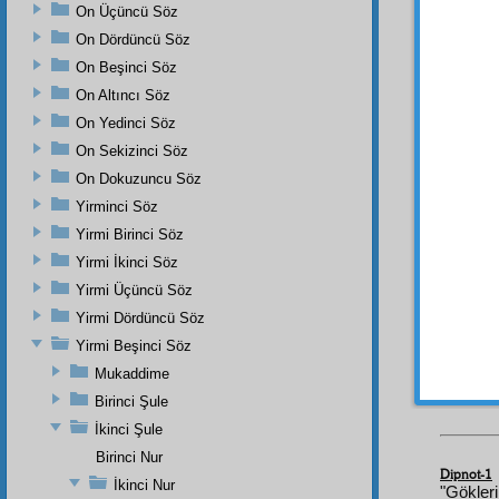
İşte
On Üçüncü Söz
göster
On Dördüncü Söz
saltana
On Beşinci Söz
içtimai
On Altıncı Söz
rahmet
On Yedinci Söz
taife
le
kudret
On Sekizinci Söz
tecellî
On Dokuzuncu Söz
telkih
l
Yirminci Söz
vaziye
Yirmi Birinci Söz
ve
âs
Yirmi İkinci Söz
muallâ
etmek 
Yirmi Üçüncü Söz
Yirmi Dördüncü Söz
sonra, 
Yirmi Beşinci Söz
Mukaddime
Birinci Şule
İkinci Şule
Birinci Nur
Dipnot-1
İkinci Nur
"Gökler