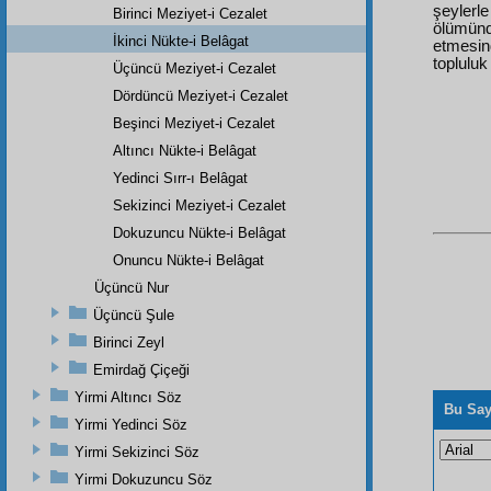
şeylerl
Birinci Meziyet-i Cezalet
ölümünd
İkinci Nükte-i Belâgat
etmesind
topluluk
Üçüncü Meziyet-i Cezalet
Dördüncü Meziyet-i Cezalet
Beşinci Meziyet-i Cezalet
Altıncı Nükte-i Belâgat
Yedinci Sırr-ı Belâgat
Sekizinci Meziyet-i Cezalet
Dokuzuncu Nükte-i Belâgat
Onuncu Nükte-i Belâgat
Üçüncü Nur
Üçüncü Şule
Birinci Zeyl
Emirdağ Çiçeği
Yirmi Altıncı Söz
Bu Say
Yirmi Yedinci Söz
Yirmi Sekizinci Söz
Yirmi Dokuzuncu Söz