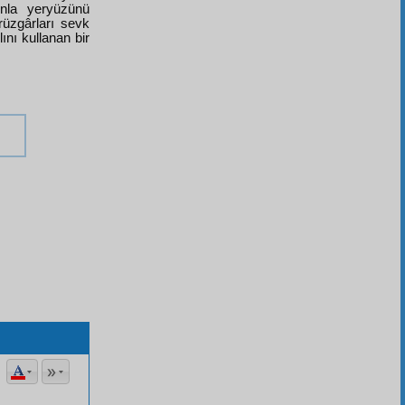
unla yeryüzünü
rüzgârları sevk
ını kullanan bir