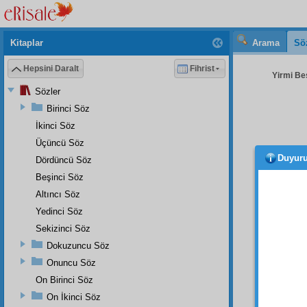
Kitaplar
Arama
Sö
Hepsini Daralt
Fihrist
Yirmi Beş
Sözler
Birinci Söz
İkinci Söz
Üçüncü Söz
Duyur
Dördüncü Söz
İkinc
Beşinci Söz
ى فِى
Altıncı Söz
Yedinci Söz
 مَوْتِهَا
Sekizinci Söz
اْلاَرْضِ
Dokuzuncu Söz
Onuncu Söz
On Birinci Söz
On İkinci Söz