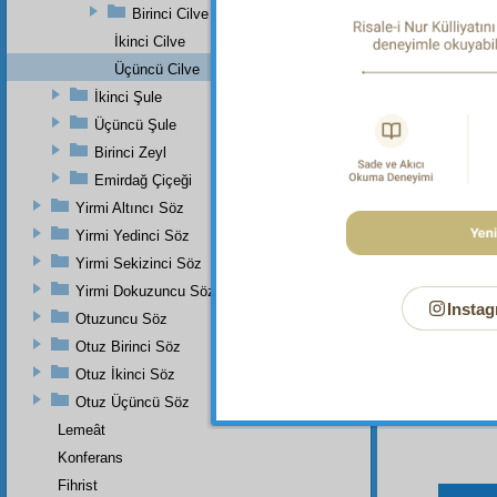
Birinci Cilve
Dipnot-2
İkinci Cilve
"Muhamm
Üçüncü Cilve
Dipnot-3
İkinci Şule
bk. En-
Üçüncü Şule
Dipnot-4
Birinci Zeyl
bk. En-
Emirdağ Çiçeği
Yirmi Altıncı Söz
Yirmi Yedinci Söz
Yirmi Sekizinci Söz
Yirmi Dokuzuncu Söz
Instag
Otuzuncu Söz
Otuz Birinci Söz
Otuz İkinci Söz
Otuz Üçüncü Söz
Lemeât
Konferans
Fihrist