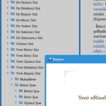
On Üçüncü Söz
küfüv
b
vessel
On Dördüncü Söz
söyler
On Beşinci Söz
düşmes
On Altıncı Söz
İkinc
On Yedinci Söz
şefkat
On Sekizinci Söz
merha
On Dokuzuncu Söz
hakikî
Yirminci Söz
inkılâb
Yirmi Birinci Söz
efkâr-
gelmed
Yirmi İkinci Söz
Duyuru
size ş
Yirmi Üçüncü Söz
gibisin
Yirmi Dördüncü Söz
alması
Yirmi Beşinci Söz
Üçün
Mukaddime
kemâlâ
Birinci Şule
Birinci Şua
İkinci Şua
Dipnot-1
Üçüncü Şua
"En yüce