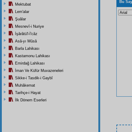
Bu Say
Mektubat
Lem'alar
Şuâlar
Mesnevî-i Nuriye
İşârâtü'l-İ'câz
Asâ-yı Mûsâ
Barla Lahikası
Kastamonu Lahikası
Emirdağ Lahikası
İman Ve Küfür Muvazeneleri
Sikke-i Tasdik-i Gaybî
Muhâkemat
Tarihçe-i Hayat
İlk Dönem Eserleri