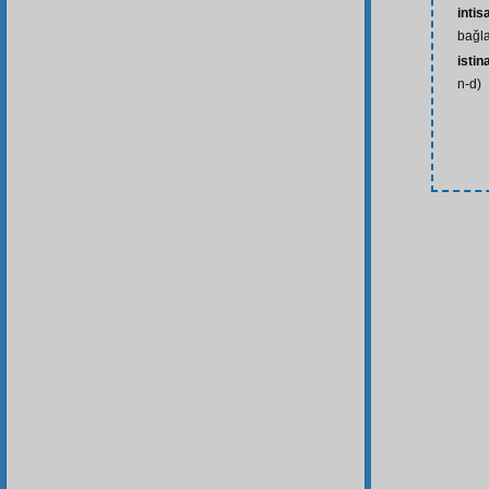
inti
bağla
isti
n-d)