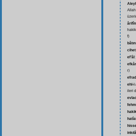
Aley
Allah
üzeri
ârifîn
hakik
f)
bâtın
cihet
ef’âl
:
efkâ
r)
efra
ehl-i
ileri
evla
fehm
hakik
hatîa
hiss
inkıl