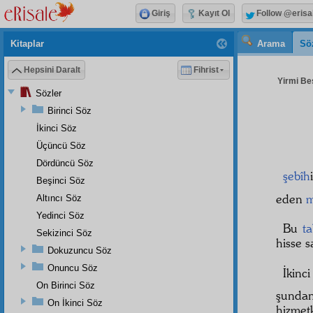
Giriş
Kayıt Ol
Follow @erisa
Kitaplar
Arama
Sö
Hepsini Daralt
Fihrist
Yirmi Beş
Sözler
Birinci Söz
İkinci Söz
Üçüncü Söz
Dördüncü Söz
şebîh
Beşinci Söz
eden
m
Altıncı Söz
Yedinci Söz
Bu
t
Sekizinci Söz
hisse s
Dokuzuncu Söz
Onuncu Söz
İkinc
On Birinci Söz
şund
On İkinci Söz
hizmetk