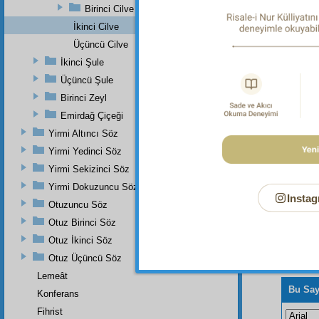
Birinci Cilve
İkinci Cilve
Üçüncü Cilve
Dipnot-1
İkinci Şule
"De ki: 
Üçüncü Şule
Birinci Zeyl
Emirdağ Çiçeği
Yirmi Altıncı Söz
Yirmi Yedinci Söz
Yirmi Sekizinci Söz
Yirmi Dokuzuncu Söz
Instag
Otuzuncu Söz
Otuz Birinci Söz
Otuz İkinci Söz
Otuz Üçüncü Söz
Lemeât
Bu Say
Konferans
Fihrist