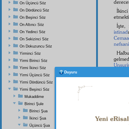
derece
On Üçüncü Söz
İkinci
On Dördüncü Söz
etmekti
On Beşinci Söz
On Altıncı Söz
İşte,
istinad
On Yedinci Söz
Cemaa
On Sekizinci Söz
nefsan
On Dokuzuncu Söz
Halb
Yirminci Söz
gelme
Yirmi Birinci Söz
Unsuri
Yirmi İkinci Söz
şu me
Duyuru
Yirmi Üçüncü Söz
yüzde 
Yirmi Dördüncü Söz
atmıştır
Yirmi Beşinci Söz
Amm
Mukaddime
Gayed
cidal 
Birinci Şule
unsuri
Birinci Şua
hevesâ
İkinci Şua
ve
hiss
Üçüncü Şua
insan e