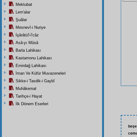
Mektubat
Lem'alar
Şuâlar
Mesnevî-i Nuriye
İşârâtü'l-İ'câz
Asâ-yı Mûsâ
Barla Lahikası
Kastamonu Lahikası
Emirdağ Lahikası
İman Ve Küfür Muvazeneleri
Sikke-i Tasdik-i Gaybî
Muhâkemat
Tarihçe-i Hayat
İlk Dönem Eserleri
beşe
cema