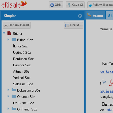
Giriş
Kayıt Ol
Follow @erisa
Kitaplar
Arama
Sö
Hepsini Daralt
Fihrist
Yirmi Beş
Sözler
Birinci Söz
İkinci Söz
Üçüncü Söz
Dördüncü Söz
Kur'â
Beşinci Söz
muâra
Altıncı Söz
Yedinci Söz
ِنُّ
1
Sekizinci Söz
muâra
Dokuzuncu Söz
karşıla
Onuncu Söz
On Birinci Söz
Birin
ve
miz
On İkinci Söz