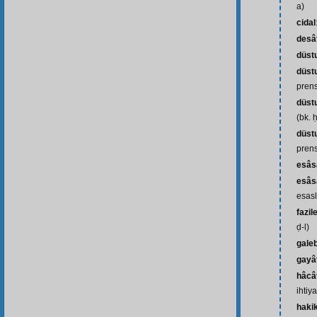
a)
cidal
desât
düst
düstu
prens
düst
(bk. 
düst
prens
esâs
esâsâ
esasl
fazil
ḍ-l)
gale
gayâ
hâcât
ihtiya
haki