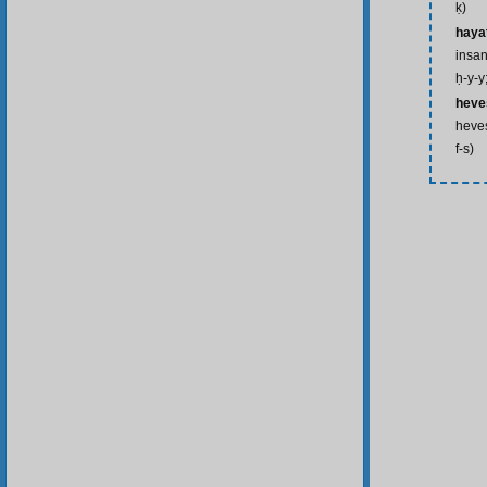
ḳ)
hayat
insan
ḥ-y-y
heve
heves
f-s)