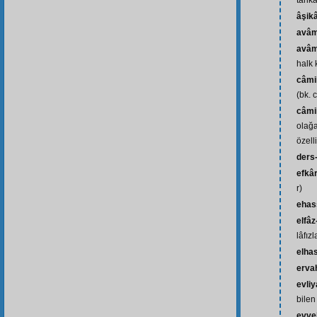
tarik
âşik
avâ
avâm
halk 
câmi
(bk. 
câmii
olağa
özell
ders-
efkâ
r)
ehas
elfâz
lâfızl
elhas
erva
evliy
bilen 
evve