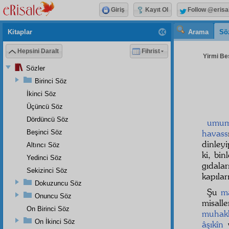
Giriş
Kayıt Ol
Follow @erisa
Kitaplar
Arama
Sö
Hepsini Daralt
Fihrist
Yirmi Beş
Sözler
Birinci Söz
İkinci Söz
Üçüncü Söz
Dördüncü Söz
umu
havass
Beşinci Söz
dinley
Altıncı Söz
ki, bi
Yedinci Söz
gıdalar
Sekizinci Söz
kapılar
Dokuzuncu Söz
Şu
m
Onuncu Söz
misall
On Birinci Söz
muhakk
On İkinci Söz
âşıkîn