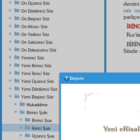
dersini
On Üçüncü Söz
sair
m
On Dördüncü Söz
parlıyo
On Beşinci Söz
İKİN
On Altıncı Söz
Kur'â
On Yedinci Söz
On Sekizinci Söz
BİRİ
Sözde
On Dokuzuncu Söz
Yirminci Söz
Yirmi Birinci Söz
Yirmi İkinci Söz
Duyuru
Yirmi Üçüncü Söz
Yirmi Dördüncü Söz
olan
Yirmi Beşinci Söz
herbi
Mukaddime
sükût
u
Birinci Şule
hissesin
Birinci Şua
İkinci Şua
Üçüncü Şua
Dipnot-1