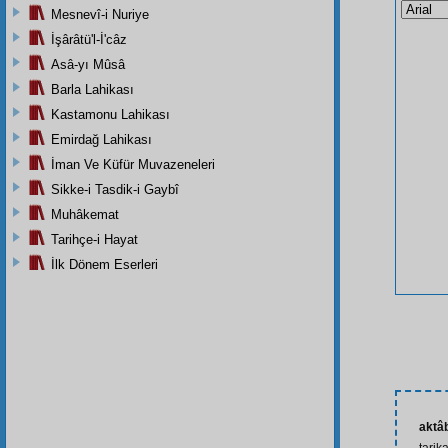
Mesnevî-i Nuriye
İşârâtü'l-İ'câz
Asâ-yı Mûsâ
Barla Lahikası
Kastamonu Lahikası
Emirdağ Lahikası
İman Ve Küfür Muvazeneleri
Sikke-i Tasdik-i Gaybî
Muhâkemat
Tarihçe-i Hayat
İlk Dönem Eserleri
aktâb