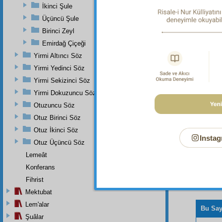
"Her bi
İkinci Şule
içindeki
Üçüncü Şule
(Bu dört
vardır."
Birinci Zeyl
Emirdağ Çiçeği
Dipnot-2
Bu kısm
Yirmi Altıncı Söz
Yirmi Yedinci Söz
Yirmi Sekizinci Söz
Yirmi Dokuzuncu Söz
Otuzuncu Söz
Otuz Birinci Söz
Otuz İkinci Söz
Instag
Otuz Üçüncü Söz
Lemeât
Konferans
Fihrist
Mektubat
Lem'alar
Bu Say
Şuâlar