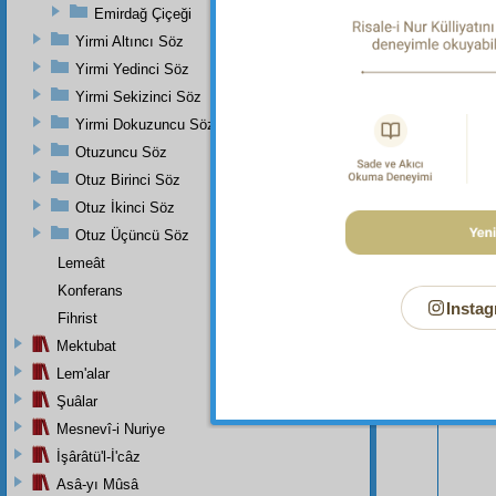
Emirdağ Çiçeği
Yirmi Altıncı Söz
Yirmi Yedinci Söz
Yirmi Sekizinci Söz
Yirmi Dokuzuncu Söz
Otuzuncu Söz
Otuz Birinci Söz
Otuz İkinci Söz
Bu Say
Otuz Üçüncü Söz
Lemeât
Konferans
Instag
Fihrist
Mektubat
Lem'alar
Şuâlar
Mesnevî-i Nuriye
İşârâtü'l-İ'câz
Asâ-yı Mûsâ