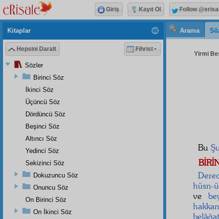
Giriş
Kayıt Ol
Follow @erisa
Kitaplar
Arama
Sö
Hepsini Daralt
Fihrist
Yirmi Beş
Sözler
Birinci Söz
İkinci Söz
Üçüncü Söz
Dördüncü Söz
Beşinci Söz
Altıncı Söz
Bu
Şu
Yedinci Söz
BİRİ
Sekizinci Söz
Derec
Dokuzuncu Söz
hüsn-ü
Onuncu Söz
ve
be
On Birinci Söz
hakkan
On İkinci Söz
belâğat