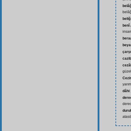
belâğ
belâğ
beliğ
benî
insan
bera
beya
çarşı
cazi
cezâ
güzel
Cezir
yarım
dâhi
derec
derec
duru
atasöz