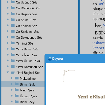
On Üçüncü Söz
en
mü
okuyor
On Dördüncü Söz
kibir 
On Beşinci Söz
açama
On Altıncı Söz
İşte,
On Yedinci Söz
On Sekizinci Söz
BİRİ
asırda
On Dokuzuncu Söz
vukuat-
Yirminci Söz
kitabet
Yirmi Birinci Söz
şiir v
Yirmi İkinci Söz
ihtiyac-
Duyuru
Yirmi Üçüncü Söz
revaç
b
büyük
Yirmi Dördüncü Söz
İslâmi
Yirmi Beşinci Söz
medar-ı
Mukaddime
Birinci Şule
İkinci Şule
Üçüncü Şule
Birinci Zeyl