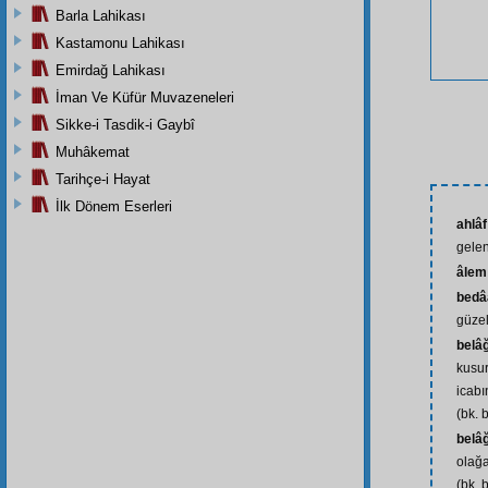
Barla Lahikası
Kastamonu Lahikası
Emirdağ Lahikası
İman Ve Küfür Muvazeneleri
Sikke-i Tasdik-i Gaybî
Muhâkemat
Tarihçe-i Hayat
İlk Dönem Eserleri
ahlâf
gelen
âlem
bedâ
güzell
belâ
kusu
icabı
(bk. b
belâğ
olağa
(bk. b