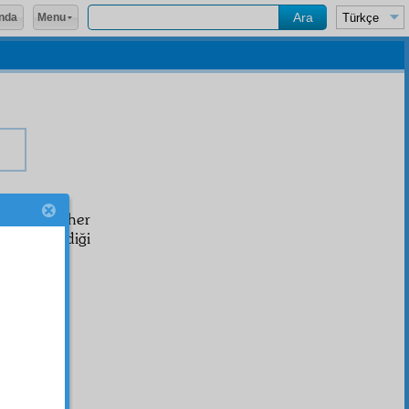
Menu
nda
 Âzam
dan, her
ispat edildiği