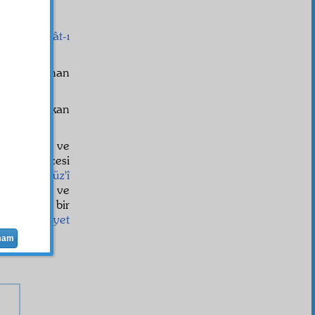
;
er-i iltifâtât-ı
 şifre bulunan
hât
ına bakan
'a verilmiş ve
f
ları derecesi
r
itibar
la,
cüz'î
ububiyet
le ve
suret
inde bir
ve
hususiyet
mam