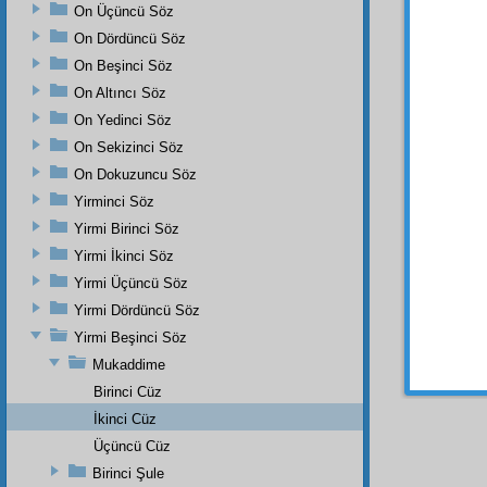
On Üçüncü Söz
· he
On Dördüncü Söz
· h
On Beşinci Söz
Rahmâ
On Altıncı Söz
· he
On Yedinci Söz
bir
muh
On Sekizinci Söz
· he
On Dokuzuncu Söz
ve
tefti
Yirminci Söz
Ve şu
Yirmi Birinci Söz
daima 
Yirmi İkinci Söz
gelir.
S
Yirmi Üçüncü Söz
bir ün
Yirmi Dördüncü Söz
mahsu
mükâl
Yirmi Beşinci Söz
itibar
ıy
Mukaddime
Birinci Cüz
İkinci Cüz
Üçüncü Cüz
Birinci Şule