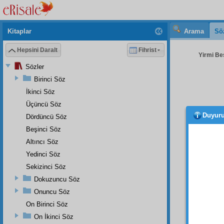
Kitaplar
Arama
Sö
Hepsini Daralt
Fihrist
Yirmi Beş
Sözler
Birinci Söz
İkinci Söz
Üçüncü Söz
Duyur
Dördüncü Söz
İKİN
ismin
Beşinci Söz
gibi,
Altıncı Söz
Yedinci Söz
Kur'â
Sekizinci Söz
· büt
Dokuzuncu Söz
· he
Onuncu Söz
· he
On Birinci Söz
On İkinci Söz
· he