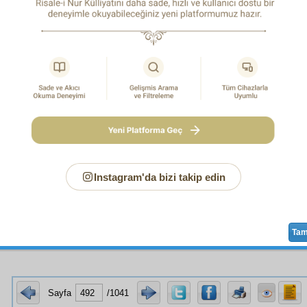
m
saltanat-ı âmme-i Sübhâniye
hesabına bir
hutbe-i ezeliye
dir
em
rahmet-i vâsia-i muhîta
nokta-i nazar
ında bir
deft
niye
dir;
m
Ulûhiyet
in
azamet-i haşmet
i
haysiyetiyle
, başlarında bazan
abere
mecmua
sıdır;
m
İsm-i Âzam
ın
muhit
inden
nüzul
ile
Arş-ı Âzam
ın bütün
mu
ş
eden
hikmetfeşan
bir
kitab-ı mukaddes
tir.
 sırdandır ki, "
Kelâmullah
" ünvanı,
kemâl-i liyakat
le Kur'ân
da veriliyor. Kur'ân'dan sonra
sair
enbiya
nın
kütüp
ve
suhu
air
nihayetsiz
kelimât-ı İlâhiye
nin ise, bir kısmı dahi
has
bi
Instagram'da bizi takip edin
vanla,
hususî
bir
tecelli
yle,
cüz'î
bir isimle ve
has
bir
r
s bir
saltanat
la ve
hususî
bir
rahmet
le
zahir
olan
ilhâmât
eme
dir.
Melek
ve
beşer
ve
hayvânât
ın
ilham
ları,
külliyet
la çok muhteliftir.
Ta
Sayfa
/1041