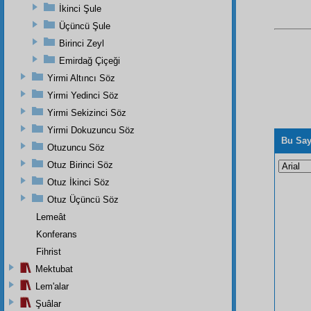
İkinci Şule
Üçüncü Şule
Birinci Zeyl
Emirdağ Çiçeği
Yirmi Altıncı Söz
Yirmi Yedinci Söz
Yirmi Sekizinci Söz
Yirmi Dokuzuncu Söz
Bu Say
Otuzuncu Söz
Otuz Birinci Söz
Otuz İkinci Söz
Otuz Üçüncü Söz
Lemeât
Konferans
Fihrist
Mektubat
Lem'alar
Şuâlar