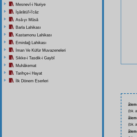
Mesnevî-i Nuriye
İşârâtü'l-İ'câz
Asâ-yı Mûsâ
Barla Lahikası
Kastamonu Lahikası
Emirdağ Lahikası
İman Ve Küfür Muvazeneleri
Sikke-i Tasdik-i Gaybî
Muhâkemat
Tarihçe-i Hayat
İlk Dönem Eserleri
âlem
(bk. 
âlem-
(bk. 
âlem