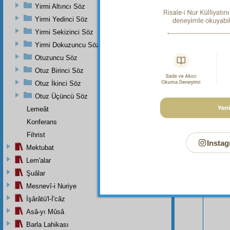
Yirmi Altıncı Söz
Yirmi Yedinci Söz
Yirmi Sekizinci Söz
Yirmi Dokuzuncu Söz
Otuzuncu Söz
Otuz Birinci Söz
Otuz İkinci Söz
Otuz Üçüncü Söz
Lemeât
Konferans
Fihrist
Instag
Bu Say
Mektubat
Lem'alar
Şuâlar
Mesnevî-i Nuriye
İşârâtü'l-İ'câz
Asâ-yı Mûsâ
Barla Lahikası