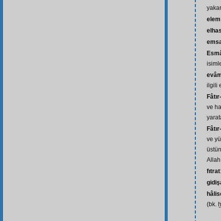
yakar
elem
elhas
emsa
Esmâ
isiml
evâmi
ilgili
Fâtır
ve ha
yarat
Fâtır
ve yü
üstün
Allah 
fıtrat
gidiş
hâli
(bk. ḫ