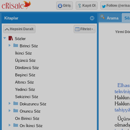
Giriş
Kayıt Ol
Follow @erisa
Kitaplar
Arama
Sö
Hepsini Daralt
Fihrist
Yirmi Dö
Sözler
Birinci Söz
İkinci Söz
Üçüncü Söz
Dördüncü Söz
Beşinci Söz
Altıncı Söz
Elhası
Yedinci Söz
tekvîni
Hakkı
Sekizinci Söz
Hakkın
Dokuzuncu Söz
tahiyyâ
Onuncu Söz
Üçün
On Birinci Söz
olmadığ
On İkinci Söz