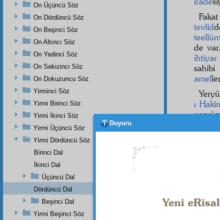
irade
si
On Üçüncü Söz
Faka
On Dördüncü Söz
tevlid
d
On Beşinci Söz
teellü
On Altıncı Söz
de va
On Yedinci Söz
ihtiyar
On Sekizinci Söz
sahibi
amel
le
On Dokuzuncu Söz
Yirminci Söz
Yeryü
ı Hakî
Yirmi Birinci Söz
yeryüz
Yirmi İkinci Söz
Duyuru
lisan
ım
Yirmi Üçüncü Söz
etmek 
Yirmi Dördüncü Söz
Hüsnâ
Birinci Dal
etmek i
İkinci Dal
Üçüncü Dal
Dördüncü Dal
Dipnot-1
Salâvâtı
Beşinci Dal
Yirmi Beşinci Söz