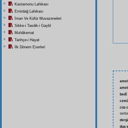
Kastamonu Lahikası
Emirdağ Lahikası
İman Ve Küfür Muvazeneleri
Sikke-i Tasdik-i Gaybî
Muhâkemat
Tarihçe-i Hayat
İlk Dönem Eserleri
amel
amel
bedî
cemâ
cüz-ü
serbes
derg
dua 