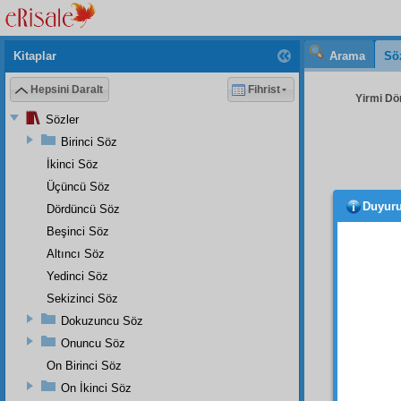
Kitaplar
Arama
Sö
Hepsini Daralt
Fihrist
Yirmi Dö
Sözler
Birinci Söz
İkinci Söz
Üçüncü Söz
Duyur
Dördüncü Söz
Üçün
sarayı
Beşinci Söz
Onlar
Altıncı Söz
Çünkü
Yedinci Söz
teneffü
Sekizinci Söz
kısım 
Dokuzuncu Söz
onunl
Onuncu Söz
Dörd
On Birinci Söz
ve kim
On İkinci Söz
maksa