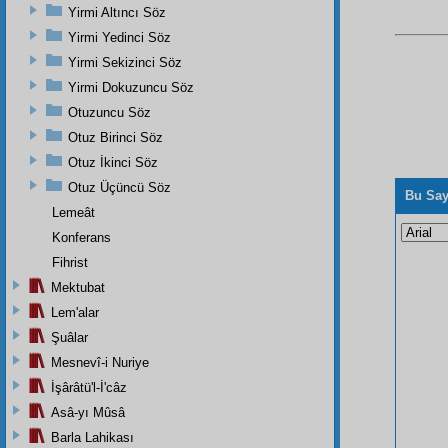
Yirmi Altıncı Söz
Yirmi Yedinci Söz
Yirmi Sekizinci Söz
Yirmi Dokuzuncu Söz
Otuzuncu Söz
Otuz Birinci Söz
Otuz İkinci Söz
Otuz Üçüncü Söz
Bu Say
Lemeât
Konferans
Fihrist
Mektubat
Lem'alar
Şuâlar
Mesnevî-i Nuriye
İşârâtü'l-İ'câz
Asâ-yı Mûsâ
Barla Lahikası