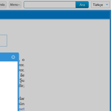
Menu
nda
rı o şehrin, o
 yem veriyor.
ezzüz
veriyor.
rse,
inbisat
ile
 sırdandır. Şu
i mâneviye
dir;
için işliyorlar
likü'l-mülk
ün
ere bir
riyaset