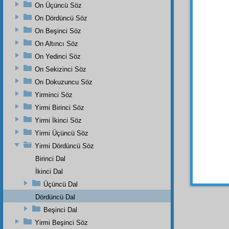
ve
nez
On Üçüncü Söz
var.
On Dördüncü Söz
On Beşinci Söz
Ayne
Bâni-i
On Altıncı Söz
Odur; 
On Yedinci Söz
kâinat
On Sekizinci Söz
cemâd
On Dokuzuncu Söz
dört
ne
Yirminci Söz
Birin
Yirmi Birinci Söz
mücah
Yirmi İkinci Söz
rütbesi
ibadet
Yirmi Üçüncü Söz
mükâfa
Yirmi Dördüncü Söz
tagadd
Birinci Dal
ve
mari
İkinci Dal
Üçüncü Dal
Dördüncü Dal
Beşinci Dal
Yirmi Beşinci Söz