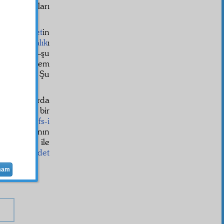
erece
ma
aşları
ya ve
âhiret
in
herşeyin
Hâlık
ı
et
ler için—şu
yvânât
ı, hem
t
ettiriyor. Şu
r ise, onlarda
,
muayyen
bir
ları var,
nefs-i
metkârlarının
a
ve gıda ile
amd
ve
ibadet
.
mam