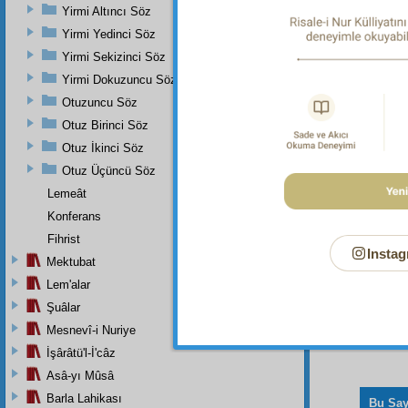
Yirmi Altıncı Söz
"Görmez 
hayvanla
Yirmi Yedinci Söz
hak olm
Yirmi Sekizinci Söz
kimse y
âyetidir.
Yirmi Dokuzuncu Söz
Dipnot-2
Otuzuncu Söz
"En yüce
Otuz Birinci Söz
Otuz İkinci Söz
Otuz Üçüncü Söz
Lemeât
Konferans
Fihrist
Instag
Mektubat
Lem'alar
Şuâlar
Mesnevî-i Nuriye
İşârâtü'l-İ'câz
Asâ-yı Mûsâ
Barla Lahikası
Bu Say