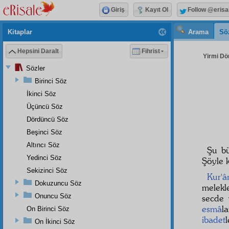
Giriş
Kayıt Ol
Follow @erisa
Kitaplar
Arama
Sö
Hepsini Daralt
Fihrist
Yirmi Dö
Sözler
Birinci Söz
İkinci Söz
Üçüncü Söz
Dördüncü Söz
Beşinci Söz
Altıncı Söz
Şu bü
Yedinci Söz
Şöyle k
Sekizinci Söz
Kur'
Dokuzuncu Söz
melek
Onuncu Söz
secde
esmâ
l
On Birinci Söz
ibadet
On İkinci Söz