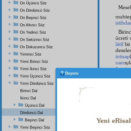
On Üçüncü Söz
Mese
On Dördüncü Söz
muhteş
On Beşinci Söz
istihd
On Altıncı Söz
Birin
On Yedinci Söz
ücreti 
On Sekizinci Söz
lâtif
bir
On Dokuzuncu Söz
deseler
Yirminci Söz
intisap
Yirmi Birinci Söz
nam
ıy
ücret 
Yirmi İkinci Söz
Duyuru
Yirmi Üçüncü Söz
İkinc
mâlik-i
Yirmi Dördüncü Söz
Onlara 
Birinci Dal
ne çeş
İkinci Dal
ediyorl
Üçüncü Dal
gayesi 
Dördüncü Dal
Beşinci Dal
Yirmi Beşinci Söz
Dipnot-1