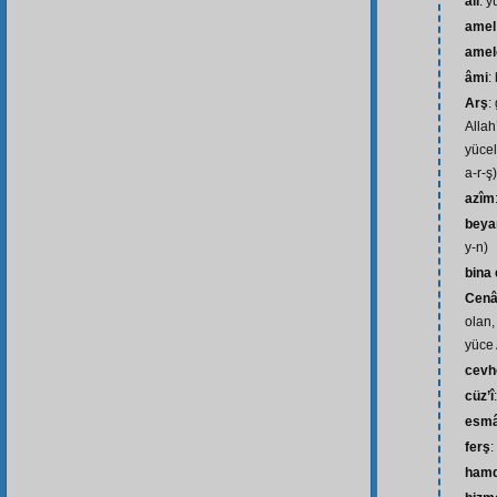
âli
: 
amel
amel
âmi
:
Arş
:
Allah
yüceli
a-r-ş)
azîm
beya
y-n)
bina
Cenâ
olan,
yüce 
cevh
cüz’î
esm
ferş
:
ham