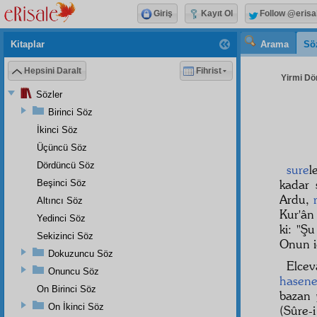
Giriş
Kayıt Ol
Follow @erisa
Kitaplar
Arama
Sö
Hepsini Daralt
Fihrist
Yirmi Dö
Sözler
Birinci Söz
İkinci Söz
Üçüncü Söz
Dördüncü Söz
sure
l
kadar 
Beşinci Söz
Ardu,
Altıncı Söz
Kur'ân
Yedinci Söz
ki: "Ş
Sekizinci Söz
Onun i
Dokuzuncu Söz
Elce
Onuncu Söz
hasen
On Birinci Söz
bazan 
On İkinci Söz
(Sûre-i