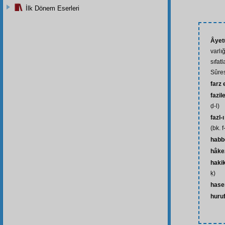
İlk Dönem Eserleri
Âyetü
varlı
sıfat
Sûres
farz
fazil
ḍ-l)
fazl-ı
(bk. f
habb
hâke
haki
ḳ)
hase
huru