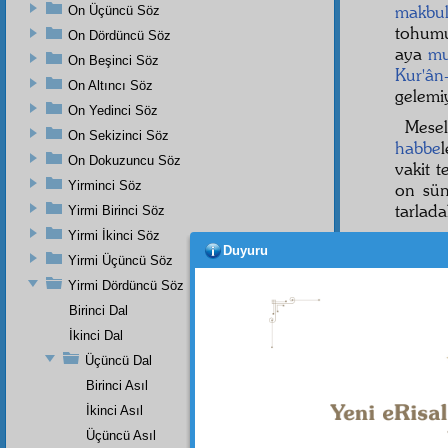
makbu
On Üçüncü Söz
tohum
On Dördüncü Söz
aya
mu
On Beşinci Söz
Kur'ân
On Altıncı Söz
gelemiy
On Yedinci Söz
Mesel
On Sekizinci Söz
habbe
On Dokuzuncu Söz
vakit t
Yirminci Söz
on sün
tarlad
Yirmi Birinci Söz
Yirmi İkinci Söz
Şimd
Duyuru
ediyoru
Yirmi Üçüncü Söz
sünbül
Yirmi Dördüncü Söz
Kâfirûn
Birinci Dal
âyetle
İkinci Dal
harfi 
Üçüncü Dal
altmış
Birinci Asıl
hasen
İkinci Asıl
Üçüncü Asıl