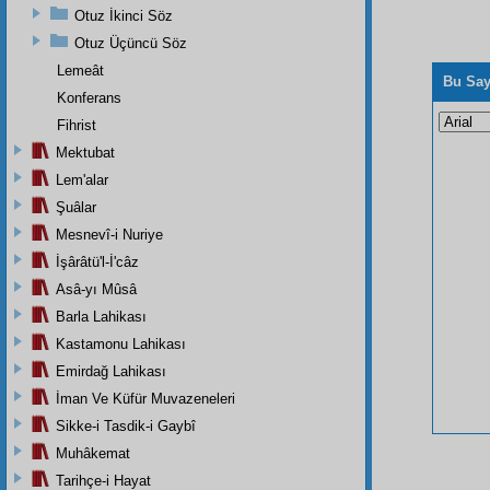
Otuz İkinci Söz
Otuz Üçüncü Söz
Lemeât
Bu Say
Konferans
Fihrist
Mektubat
Lem'alar
Şuâlar
Mesnevî-i Nuriye
İşârâtü'l-İ'câz
Asâ-yı Mûsâ
Barla Lahikası
Kastamonu Lahikası
Emirdağ Lahikası
İman Ve Küfür Muvazeneleri
Sikke-i Tasdik-i Gaybî
Muhâkemat
Tarihçe-i Hayat