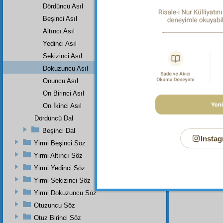
Dördüncü Asıl
Dipnot-1
bk. Buha
Beşinci Asıl
İftitâh:
Altıncı Asıl
Dipnot-2
Yedinci Asıl
bk. Tirm
Sekizinci Asıl
69; Muva
Dokuzuncu Asıl
Dipnot-3
bk. Tirm
Onuncu Asıl
On Birinci Asıl
Dipnot-4
bk. Tirm
On İkinci Asıl
Dördüncü Dal
Beşinci Dal
Instag
Yirmi Beşinci Söz
Yirmi Altıncı Söz
Yirmi Yedinci Söz
Yirmi Sekizinci Söz
Yirmi Dokuzuncu Söz
Otuzuncu Söz
Otuz Birinci Söz