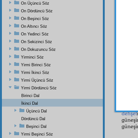
iftihar
On Üçüncü Söz
başaşa
On Dördüncü Söz
Çünkü
On Beşinci Söz
rahmet
On Altıncı Söz
Evet,
On Yedinci Söz
denizi
On Sekizinci Söz
âyine
s
On Dokuzuncu Söz
Bu şar
Yirminci Söz
öyle g
ona bir
Yirmi Birinci Söz
kayıt al
Yirmi İkinci Söz
Şimd
Yirmi Üçüncü Söz
dürbün
Yirmi Dördüncü Söz
girdin
Birinci Dal
Seni
İkinci Dal
kimses
Üçüncü Dal
dehşet
Dördüncü Dal
güneş
güneşin
Beşinci Dal
Yirmi Beşinci Söz