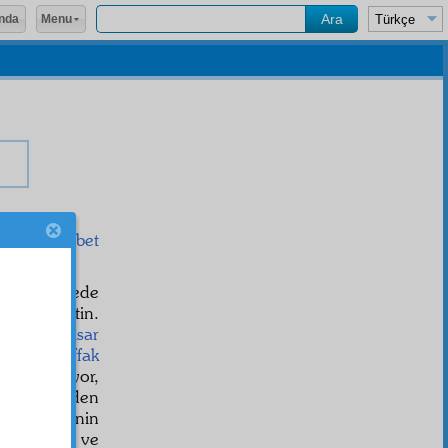
Menu
nda
e, o
muhabbet
n.
Terakki
ede
kmüne geçtin.
lâl
ve
inkisar
ekte
muvaffak
perde çekiyor,
le
neş'et
eden
endi nefsinin
le
telezzüz
ve