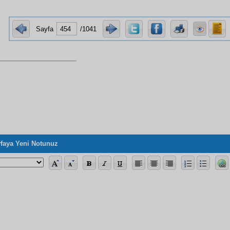
Sayfa
/1041
faya Yeni Notunuz