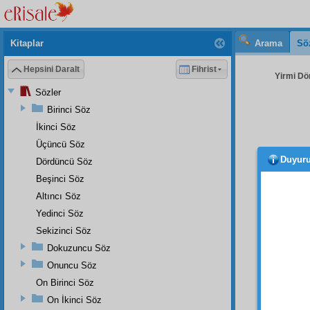
Kitaplar
Arama
Sö
Hepsini Daralt
Fihrist
Yirmi Dö
Sözler
Birinci Söz
İkinci Söz
Üçüncü Söz
Duyur
Dördüncü Söz
ister
cazibe
Beşinci Söz
Altıncı Söz
Ey
Zü
Yedinci Söz
ede, t
Halbu
Sekizinci Söz
eder.
Dokuzuncu Söz
olamaz
Onuncu Söz
göster
On Birinci Söz
firak
ta
On İkinci Söz
muhab