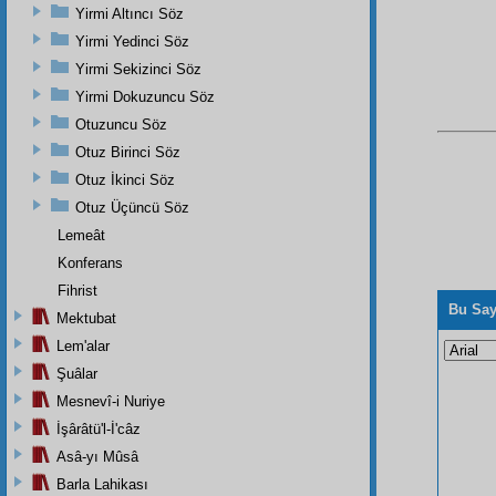
Yirmi Altıncı Söz
Yirmi Yedinci Söz
Yirmi Sekizinci Söz
Yirmi Dokuzuncu Söz
Otuzuncu Söz
Otuz Birinci Söz
Otuz İkinci Söz
Otuz Üçüncü Söz
Lemeât
Konferans
Fihrist
Bu Say
Mektubat
Lem'alar
Şuâlar
Mesnevî-i Nuriye
İşârâtü'l-İ'câz
Asâ-yı Mûsâ
Barla Lahikası