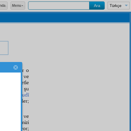
Menu
nda
cîbe
yi, eğer o
, sırf aklî ve
teslimiyetle
e
,
Reşha
, şu
klîdir,
şuhudî
sademe
eder;
ı görünen ve
de kendimizi
kâfi gelmiyor;