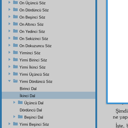
biz ak
On Üçüncü Söz
alıyorl
On Dördüncü Söz
On Beşinci Söz
İşte,
peydâ
On Altıncı Söz
inhilâl
e
On Yedinci Söz
ziynetli
On Sekizinci Söz
Hem
On Dokuzuncu Söz
Katre
o
Yirminci Söz
bir
nur
Yirmi Birinci Söz
güneşi 
Yirmi İkinci Söz
Hem 
Yirmi Üçüncü Söz
telâkki
Yirmi Dördüncü Söz
fakird
Birinci Dal
rengi 
Hâlis
b
İkinci Dal
saklıyo
Üçüncü Dal
Şimdi
Dördüncü Dal
ne yap
Beşinci Dal
Yirmi Beşinci Söz
İşte,