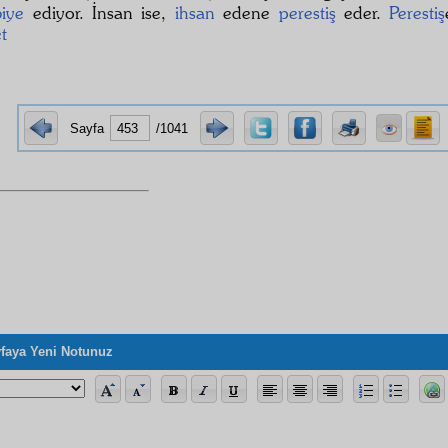
biye
ediyor. İnsan ise,
ihsan
edene
perestiş
eder.
Perestiş
t
Sayfa
/1041
faya Yeni Notunuz