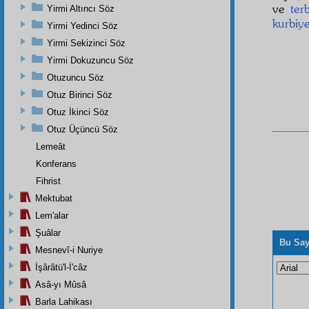
ve
ter
Yirmi Altıncı Söz
kurbiye
Yirmi Yedinci Söz
Yirmi Sekizinci Söz
Yirmi Dokuzuncu Söz
Otuzuncu Söz
Otuz Birinci Söz
Otuz İkinci Söz
Otuz Üçüncü Söz
Lemeât
Konferans
Fihrist
Mektubat
Lem'alar
Şuâlar
Bu Say
Mesnevî-i Nuriye
İşârâtü'l-İ'câz
Asâ-yı Mûsâ
Barla Lahikası