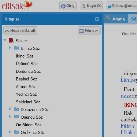
Giriş
Kayıt Ol
Follow @erisa
Kitaplar
Arama
Sö
Hepsini Daralt
Fihrist
Yirmi İki
Sözler
Birinci Söz
İkinci Söz
Üçüncü Söz
Dördüncü Söz
düşm
İlâhiye
Beşinci Söz
Altıncı Söz
Evet
Yedinci Söz
nazar
ı
Sekizinci Söz
İKİN
Dokuzuncu Söz
Bak
Onuncu Söz
yaldız
On Birinci Söz
Fâtır-ı
Hâlık-ı
On İkinci Söz