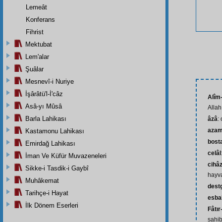
Lemeât
Konferans
Fihrist
Mektubat
Lem'alar
Şuâlar
Mesnevî-i Nuriye
İşârâtü'l-İ'câz
Alîm-
Asâ-yı Mûsâ
Allah 
Barla Lahikası
âzâ
:
azam
Kastamonu Lahikası
bost
Emirdağ Lahikası
celâl
İman Ve Küfür Muvazeneleri
cihâz
Sikke-i Tasdik-i Gaybî
hayva
Muhâkemat
dest
Tarihçe-i Hayat
esba
İlk Dönem Eserleri
Fâtır
sahib