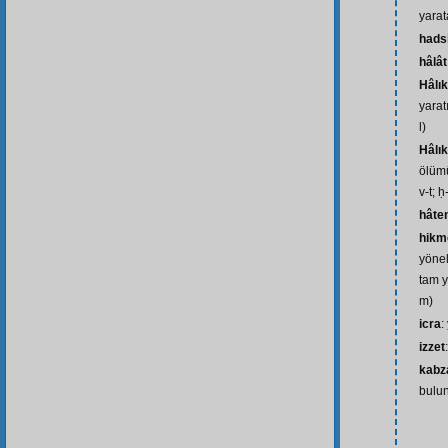
yarata
hads
hâlât
Hâlık
yaratı
l)
Hâlık
ölümü
v-t; ḥ
hâte
hikm
yönel
tam y
m)
icra
:
izzet
kabza
bulun