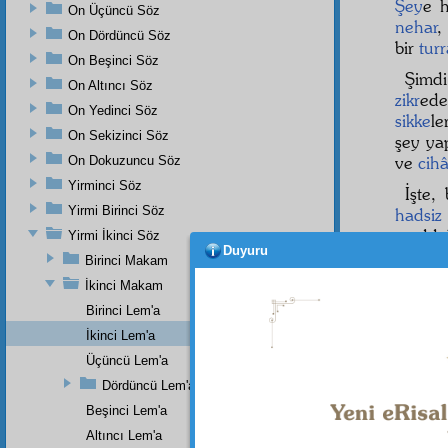
Şey
e 
On Üçüncü Söz
nehar
,
On Dördüncü Söz
bir
turr
On Beşinci Söz
Şimd
On Altıncı Söz
zikr
ede
On Yedinci Söz
sikke
le
On Sekizinci Söz
şey ya
ve
cih
On Dokuzuncu Söz
Yirminci Söz
İşte,
Yirmi Birinci Söz
hadsiz
maddel
Yirmi İkinci Söz
Duyuru
nesc
ed
Birinci Makam
Alîm-i
İkinci Makam
hayatı 
Birinci Lem'a
ve
icra
İkinci Lem'a
Üçüncü Lem'a
Dördüncü Lem'a
Beşinci Lem'a
Altıncı Lem'a