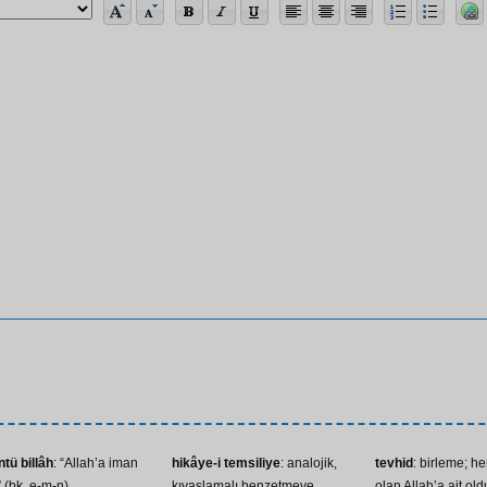
tü billâh
: “Allah’a iman
hikâye-i temsiliye
: analojik,
tevhid
: birleme; he
” (bk. e-m-n)
kıyaslamalı benzetmeye
olan Allah’a ait ol