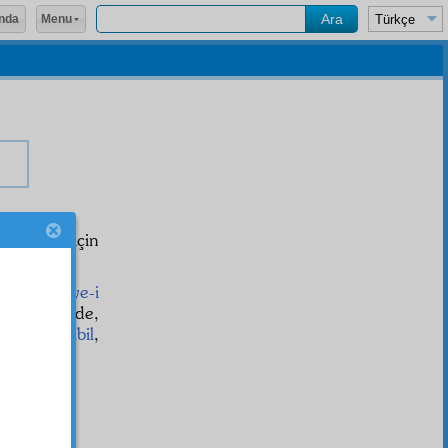
Menu
nda
 açıldığı için
 eden
hikâye-i
an
sayesinde,
han
a
mukabil
,