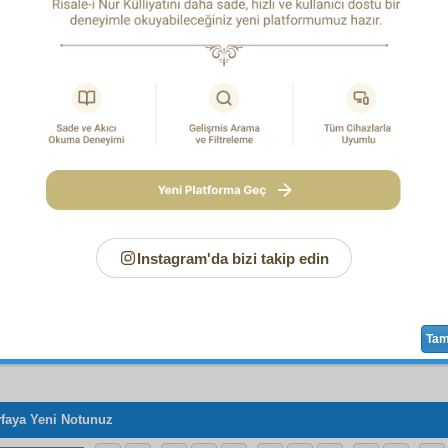
e hidayet ancak Allah'tandır.
Sayfa
/1041
Instagram'da bizi takip edin
Ta
faya Yeni Notunuz