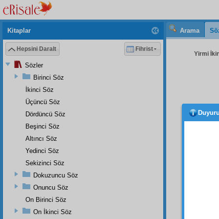
Kitaplar
Arama
Sö
Hepsini Daralt
Fihrist
Yirmi İki
Sözler
Birinci Söz
İkinci Söz
Üçüncü Söz
Duyur
Dördüncü Söz
güze
bekled
Beşinci Söz
Altıncı Söz
Tevhi
Yedinci Söz
temsili
tevhid-
Sekizinci Söz
On İki
Dokuzuncu Söz
Onuncu Söz
On Birinci Söz
On İkinci Söz