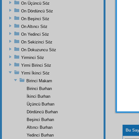
On Üçüncü Söz
On Dördüncü Söz
On Beşinci Söz
On Altıncı Söz
Dipnot-1
Tevfik v
On Yedinci Söz
On Sekizinci Söz
On Dokuzuncu Söz
Yirminci Söz
Yirmi Birinci Söz
Yirmi İkinci Söz
Birinci Makam
Birinci Burhan
İkinci Burhan
Üçüncü Burhan
Dördüncü Burhan
Beşinci Burhan
Altıncı Burhan
Bu Say
Yedinci Burhan