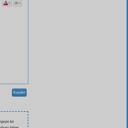
Kaydet
rşeyin bir
duğunu bilme