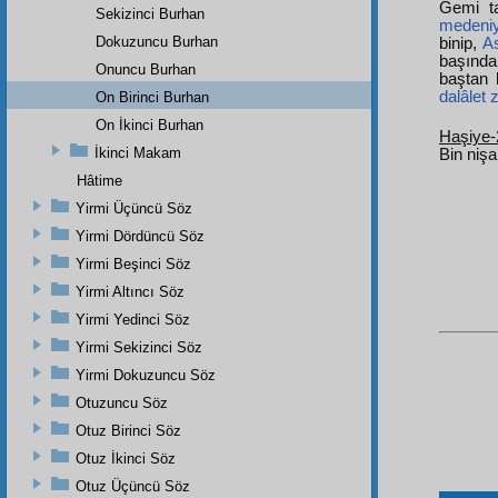
Gemi t
Sekizinci Burhan
medeniy
Dokuzuncu Burhan
binip,
As
başında
Onuncu Burhan
baştan 
dalâlet
On Birinci Burhan
On İkinci Burhan
Haşiye-
İkinci Makam
Bin nişa
Hâtime
Yirmi Üçüncü Söz
Yirmi Dördüncü Söz
Yirmi Beşinci Söz
Yirmi Altıncı Söz
Yirmi Yedinci Söz
Yirmi Sekizinci Söz
Yirmi Dokuzuncu Söz
Otuzuncu Söz
Otuz Birinci Söz
Otuz İkinci Söz
Otuz Üçüncü Söz