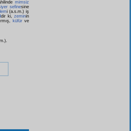
ahilinde
mimsiz
siyer
sefine
sine
Âlem
i (a.s.m.) iş
d
dir ki,
zemin
in
ırmış,
küfür
ve
.m.).