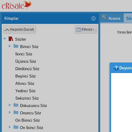
Kitaplar
Arama
Sö
Hepsini Daralt
Fihrist
Yirmi İki
Sözler
Birinci Söz
İkinci Söz
Üçüncü Söz
Duyur
Dördüncü Söz
yedir
anlarsı
Beşinci Söz
Altıncı Söz
Hem 
Yedinci Söz
ettiği 
arkası
Sekizinci Söz
bekà
s
Dokuzuncu Söz
kaybol
Onuncu Söz
oluyor
On Birinci Söz
Nasıl k
On İkinci Söz
gibi p