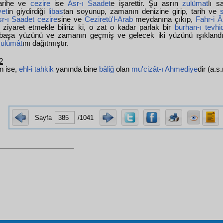
arihe ve
cezire
ise
Asr-ı Saadet
e işarettir. Şu asrın
zulümat
lı s
et
in giydirdiği
libas
tan soyunup, zamanın denizine girip, tarih ve
r-ı Saadet
cezire
sine ve
Cezire
tü'l-Arab
meydanına çıkıp,
Fahr-i 
 ziyaret etmekle biliriz ki, o zat o kadar parlak bir
burhan
-ı tevhi
başa yüzünü ve zamanın geçmiş ve gelecek iki yüzünü ışıkland
zulümât
ını dağıtmıştır.
2
n ise,
ehl-i tahkik
yanında bine
bâliğ
olan
mu'cizât-ı Ahmediye
dir (a.s
Sayfa
/1041