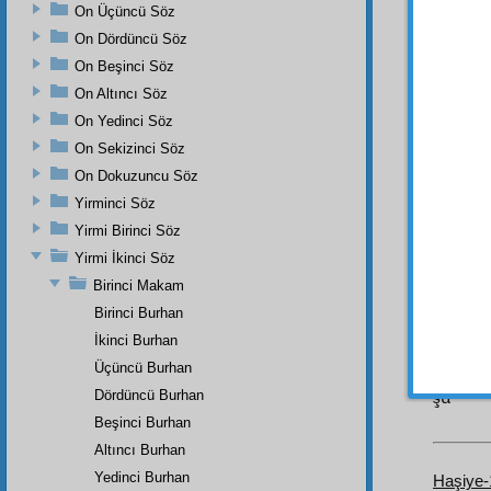
sahibi
On Üçüncü Söz
renk a
On Dördüncü Söz
âyineler
On Beşinci Söz
ON B
On Altıncı Söz
Gel,
On Yedinci Söz
burha
On Sekizinci Söz
cezire
v
On Dokuzuncu Söz
Hem h
Yirminci Söz
İşte,
Yirmi Birinci Söz
memlek
Yirmi İkinci Söz
dikkat
Birinci Makam
tanımal
Birinci Burhan
İşte,
İkinci Burhan
kuvvet
Üçüncü Burhan
bunlar
şu
Dördüncü Burhan
Beşinci Burhan
Altıncı Burhan
Yedinci Burhan
Haşiye-