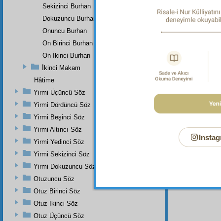
küçükl
Sekizinci Burhan
olmaya
Dokuzuncu Burhan
Onuncu Burhan
On Birinci Burhan
Haşiye-
On İkinci Burhan
Ağaçları
İkinci Makam
Haşiye-
Hâtime
Kendi 
Yirmi Üçüncü Söz
nâzenin
işarettir.
Yirmi Dördüncü Söz
Yirmi Beşinci Söz
Yirmi Altıncı Söz
Instag
Yirmi Yedinci Söz
Yirmi Sekizinci Söz
Yirmi Dokuzuncu Söz
Otuzuncu Söz
Otuz Birinci Söz
Otuz İkinci Söz
Otuz Üçüncü Söz