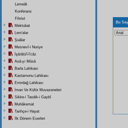
Lemeât
Konferans
Fihrist
Bu Say
Mektubat
Lem'alar
Şuâlar
Mesnevî-i Nuriye
İşârâtü'l-İ'câz
Asâ-yı Mûsâ
Barla Lahikası
Kastamonu Lahikası
Emirdağ Lahikası
İman Ve Küfür Muvazeneleri
Sikke-i Tasdik-i Gaybî
Muhâkemat
Tarihçe-i Hayat
İlk Dönem Eserleri