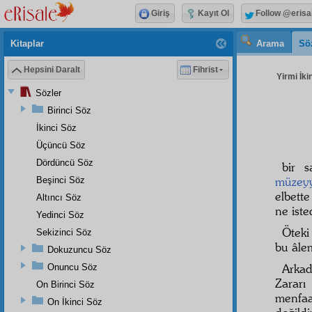
Giriş
Kayıt Ol
Follow @erisa
Kitaplar
Arama
Sö
Hepsini Daralt
Fihrist
Yirmi İki
Sözler
Birinci Söz
İkinci Söz
Üçüncü Söz
Dördüncü Söz
bir 
müzey
Beşinci Söz
elbett
Altıncı Söz
ne iste
Yedinci Söz
Öteki
Sekizinci Söz
bu âlem
Dokuzuncu Söz
Arkad
Onuncu Söz
Zarar
On Birinci Söz
menfaa
On İkinci Söz