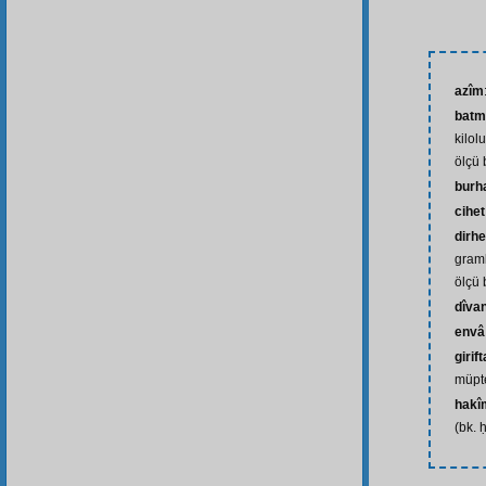
azîm
batm
kilol
ölçü 
burh
cihet
dirh
graml
ölçü 
dîva
envâ
girif
müpt
hakî
(bk. 