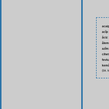
acai
acîp
:
âciz
:
âlem
azîm
cihet
fevk
kemâ
(bk. 