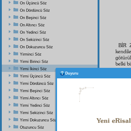
On Üçüncü Söz
On Dördüncü Söz
On Beşinci Söz
On Altıncı Söz
On Yedinci Söz
On Sekizinci Söz
BİR 
On Dokuzuncu Söz
kendil
Yirminci Söz
götürü
Yirmi Birinci Söz
belki b
Yirmi İkinci Söz
Kemâl
Duyuru
Yirmi Üçüncü Söz
bir
âl
Yirmi Dördüncü Söz
bakıls
içine a
Yirmi Beşinci Söz
Yirmi Altıncı Söz
Şu
ac
Yirmi Yedinci Söz
tarz i
işaret
Yirmi Sekizinci Söz
yapıyor
Yirmi Dokuzuncu Söz
O iki
Otuzuncu Söz