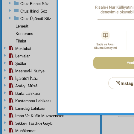
ve ş
Otuz Birinci Söz
musan
Otuz İkinci Söz
anlaşıl
Otuz Üçüncü Söz
Diller
Lemeât
bekley
Konferans
Fihrist
Mektubat
Dipnot-1
"Allah i
Lem'alar
Şuâlar
Dipnot-2
"Düşünsü
Mesnevî-i Nuriye
İşârâtü'l-İ'câz
Instag
Asâ-yı Mûsâ
Barla Lahikası
Kastamonu Lahikası
Emirdağ Lahikası
İman Ve Küfür Muvazeneleri
Sikke-i Tasdik-i Gaybî
Muhâkemat