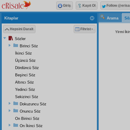
Giriş
Kayıt Ol
Follow @erisa
Kitaplar
Arama
Sö
Hepsini Daralt
Fihrist
Yirmi İki
Sözler
Birinci Söz
İkinci Söz
Üçüncü Söz
Dördüncü Söz
Beşinci Söz
Altıncı Söz
Yedinci Söz
Sekizinci Söz
Dokuzuncu Söz
Onuncu Söz
On Birinci Söz
On İkinci Söz