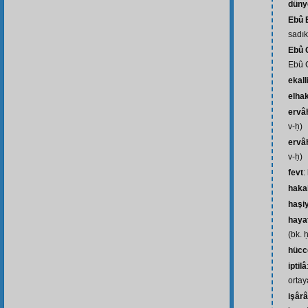
düny
Ebû B
sadık
Ebû C
Ebû C
ekall
elha
ervâh
v-ḥ)
ervâh
v-ḥ)
fevt
:
haka
haşi
hayat
(bk. 
hücc
iptilâ
ortay
işârâ