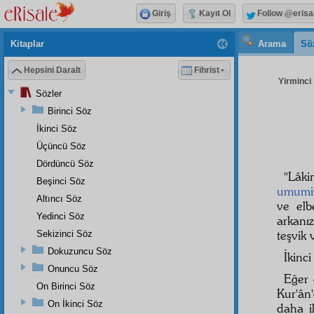
Giriş
Kayıt Ol
Follow @erisa
Kitaplar
Arama
Sö
Hepsini Daralt
Fihrist
Yirminci 
Sözler
Birinci Söz
İkinci Söz
Üçüncü Söz
Dördüncü Söz
"Lâki
Beşinci Söz
umumi
Altıncı Söz
ve elb
Yedinci Söz
arkanız
teşvik 
Sekizinci Söz
Dokuzuncu Söz
İkinc
Onuncu Söz
Eğer 
On Birinci Söz
Kur'ân
On İkinci Söz
daha i