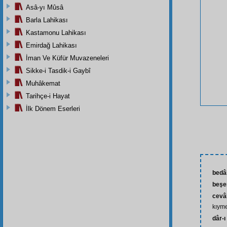
Asâ-yı Mûsâ
Barla Lahikası
Kastamonu Lahikası
Emirdağ Lahikası
İman Ve Küfür Muvazeneleri
Sikke-i Tasdik-i Gaybî
Muhâkemat
Tarihçe-i Hayat
İlk Dönem Eserleri
bedâ
beşe
cevâh
kıyme
dâr-ı