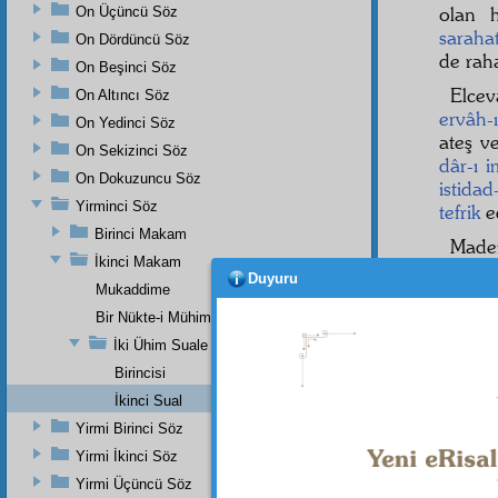
olan 
On Üçüncü Söz
saraha
On Dördüncü Söz
de rah
On Beşinci Söz
Elcev
On Altıncı Söz
ervâh-ı
On Yedinci Söz
ateş ve
On Sekizinci Söz
dâr-ı i
On Dokuzuncu Söz
istidad
Yirminci Söz
tefrik
ed
Birinci Makam
Made
İkinci Makam
meyda
Duyuru
Mukaddime
herke
hüccet
Bir Nükte-i Mühimme Ve Bir Sırr-ı Ehem
teklif
bo
İki Ühim Suale Karşı İki Mühim Cevap
misillü
Birincisi
Müsab
İkinci Sual
berabe
1
Yirmi Birinci Söz
Yirmi İkinci Söz
Yirmi Üçüncü Söz
Haşiye-