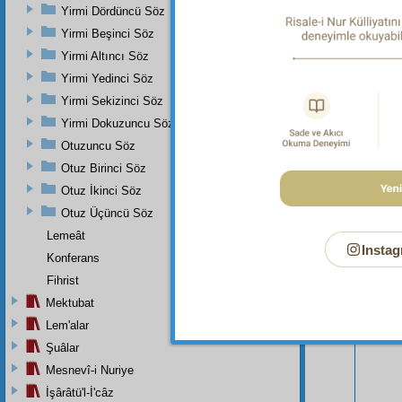
Yirmi Dördüncü Söz
Ebû Cehi
Yirmi Beşinci Söz
Yirmi Altıncı Söz
Yirmi Yedinci Söz
Yirmi Sekizinci Söz
Yirmi Dokuzuncu Söz
Otuzuncu Söz
Otuz Birinci Söz
Otuz İkinci Söz
Otuz Üçüncü Söz
Lemeât
Instag
Konferans
Fihrist
Bu Say
Mektubat
Lem'alar
Şuâlar
Mesnevî-i Nuriye
İşârâtü'l-İ'câz