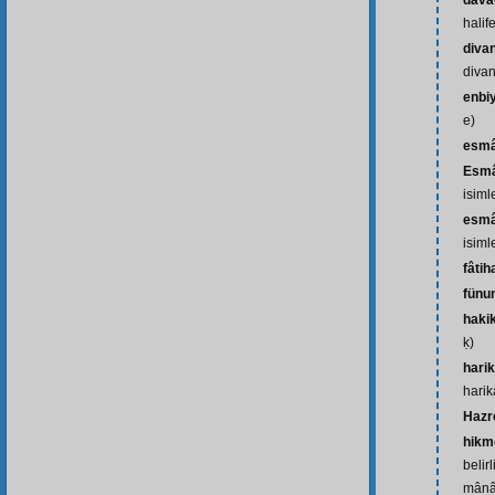
dâvâ-
halife
diva
divan
enbi
e)
esm
Esmâ
isiml
esmâ
isiml
fâtih
fünu
haki
ḳ)
harik
harik
Hazr
hikme
belir
mânâl