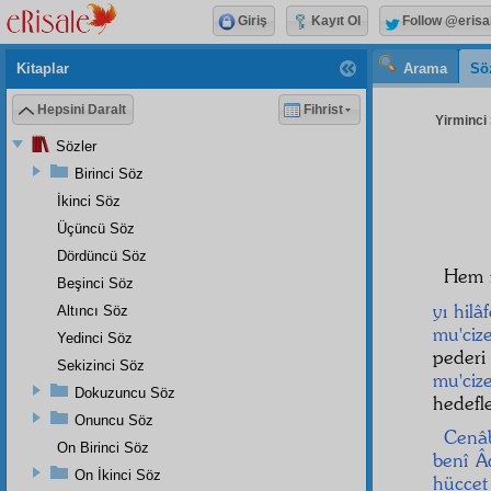
Giriş
Kayıt Ol
Follow @erisa
Kitaplar
Arama
Sö
Hepsini Daralt
Fihrist
Yirminci 
Sözler
Birinci Söz
İkinci Söz
Üçüncü Söz
Dördüncü Söz
Hem 
Beşinci Söz
yı hilâ
Altıncı Söz
mu'ciz
Yedinci Söz
peder
Sekizinci Söz
mu'ciz
Dokuzuncu Söz
hedefl
Onuncu Söz
Cenâ
On Birinci Söz
benî 
On İkinci Söz
hüccet