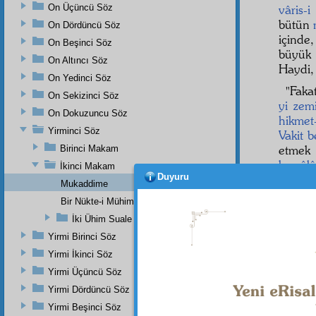
On Üçüncü Söz
vâris-i
bütün
On Dördüncü Söz
içinde
On Beşinci Söz
büyü
On Altıncı Söz
Haydi, 
On Yedinci Söz
"Faka
On Sekizinci Söz
yi zem
On Dokuzuncu Söz
hikmet-
Yirminci Söz
Vakit b
etmek
Birinci Makam
kemâlâ
İkinci Makam
Duyuru
esmâ
n
Mukaddime
Bir Nükte-i Mühimme Ve Bir Sırr-ı Ehem
İki Ühim Suale Karşı İki Mühim Cevap
Yirmi Birinci Söz
Yirmi İkinci Söz
Dipnot-1
Yirmi Üçüncü Söz
"Âdem'e 
Yirmi Dördüncü Söz
Yirmi Beşinci Söz