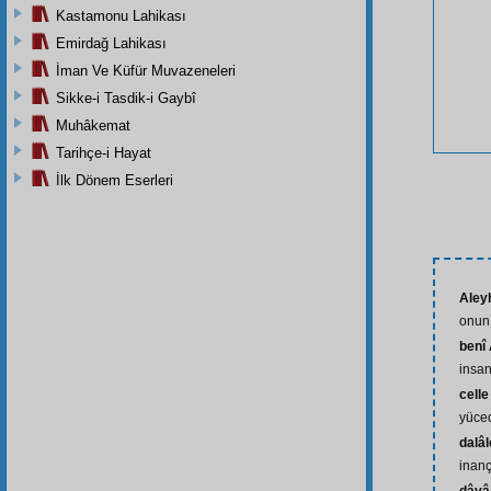
Kastamonu Lahikası
Emirdağ Lahikası
İman Ve Küfür Muvazeneleri
Sikke-i Tasdik-i Gaybî
Muhâkemat
Tarihçe-i Hayat
İlk Dönem Eserleri
Aley
onun 
benî
insan
celle
yüced
dalâl
inançs