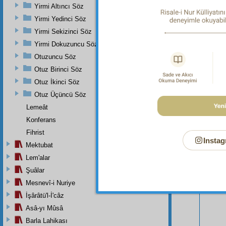
Yirmi Altıncı Söz
Yirmi Yedinci Söz
Yirmi Sekizinci Söz
Yirmi Dokuzuncu Söz
Otuzuncu Söz
Otuz Birinci Söz
Otuz İkinci Söz
Otuz Üçüncü Söz
Lemeât
Konferans
Fihrist
Bu Say
Instag
Mektubat
Lem'alar
Şuâlar
Mesnevî-i Nuriye
İşârâtü'l-İ'câz
Asâ-yı Mûsâ
Barla Lahikası