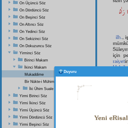
sizin y
On Üçüncü Söz
رَاٰهُ
On Dördüncü Söz
On Beşinci Söz
On Altıncı Söz
On Yedinci Söz
ilh.
, 
On Sekizinci Söz
mümkü
On Dokuzuncu Söz
Süley
Yirminci Söz
için p
Birinci Makam
raiyet
i
Hak
ih
İkinci Makam
Duyuru
Mukaddime
Dem
istediğ
Bir Nükte-i Mühimme Ve Bir Sırr-ı Ehem
ve
inâ
İki Ühim Suale Karşı İki Mühim Cevap
Deme
Yirmi Birinci Söz
olmuşt
Yirmi İkinci Söz
sesleri 
Yirmi Üçüncü Söz
İşte,
Yirmi Dördüncü Söz
mânen
Yirmi Beşinci Söz
Süleym