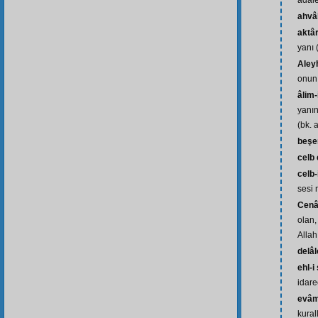
adale
ahvâ
aktâ
yanı 
Aley
onun 
âlim-
yanın
(bk. 
beşe
celb
celb-
sesi 
Cenâ
olan,
Allah
delâl
ehl-i
idarec
evâmi
kural