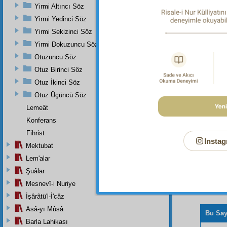
Yirmi Altıncı Söz
Yirmi Yedinci Söz
Yirmi Sekizinci Söz
Dipnot-1
Yirmi Dokuzuncu Söz
"Semâvî
getiriri
Otuzuncu Söz
Otuz Birinci Söz
Otuz İkinci Söz
Otuz Üçüncü Söz
Lemeât
Konferans
Fihrist
Instag
Mektubat
Lem'alar
Şuâlar
Mesnevî-i Nuriye
İşârâtü'l-İ'câz
Asâ-yı Mûsâ
Bu Say
Barla Lahikası