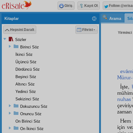
Giriş
Kayıt Ol
Follow @erisa
Kitaplar
Arama
Sö
Hepsini Daralt
Fihrist
Yirminci 
Sözler
Birinci Söz
İkinci Söz
Üçüncü Söz
Dördüncü Söz
evâmi
Mürur
Beşinci Söz
Altıncı Söz
İşte,
Yedinci Söz
mühim 
nuhas
Sekizinci Söz
çeviri
Dokuzuncu Söz
zaman 
Onuncu Söz
Hem 
On Birinci Söz
için ve
On İkinci Söz