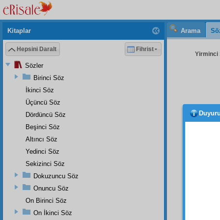
Kitaplar
Arama
Sö
Hepsini Daralt
Fihrist
Yirminci 
Sözler
Birinci Söz
İkinci Söz
Üçüncü Söz
Duyur
Dördüncü Söz
suret
insanla
Beşinci Söz
Altıncı Söz
İşte,
Yedinci Söz
teşvik 
taklitl
Sekizinci Söz
gibi, 
Dokuzuncu Söz
etmiştir
Onuncu Söz
Yusuf
'
On Birinci Söz
dest-i 
On İkinci Söz
san'at