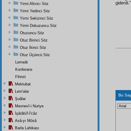
giderdi.
Yirmi Altıncı Söz
Yirmi Yedinci Söz
Yirmi Sekizinci Söz
Yirmi Dokuzuncu Söz
Otuzuncu Söz
Otuz Birinci Söz
Otuz İkinci Söz
Otuz Üçüncü Söz
Lemeât
Konferans
Fihrist
Mektubat
Lem'alar
Bu Say
Şuâlar
Mesnevî-i Nuriye
İşârâtü'l-İ'câz
Asâ-yı Mûsâ
Barla Lahikası