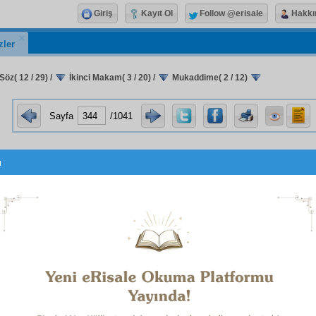
Giriş
Kayıt Ol
Follow @erisale
Hakkı
zler
Söz( 12 / 29)
/
İkinci Makam( 3 / 20)
/
Mukaddime( 2 / 12)
Sayfa
/1041
u
inde dahi, o
enbiya
nın herbirisinin eline bazı harikalar
ra birer ustabaşı ve üstad etmiştir; onlara
mutlak
olarak
ittib
enbiya
ların mânevî
kemâlât
ını bahsetmekle insanları onlar
ettiği gibi,
mu'cizat
larından bahis dahi, onların
nazire
lerine
erini yapmaya bir teşviki
işmam
ediyor. Hattâ denilebilir ki, 
maddî
kemâlât
ı ve harikaları dahi, en
evvel
mu'cize
eli
nev-i 
. İşte,
Hazret-i Nuh
'un (
aleyhisselâm
) bir
mu'cize
si olan
sefi
un (
aleyhisselâm
) bir
mu'cize
si olan saati, en
evvel
beşer
e 
mu'cize
dir. Bu
hakikat
e
lâtif
bir işarettir ki, san'atkârların
ta birer peygamberi
pîr
ittihaz
ediyor. Meselâ gemiciler
H