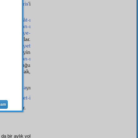
Hazret-i İdris
'i
eaddit
cihât-ı
e ise,
Kur'ân-ı
, birer
hikâye-
mun
ediyorlar.
e
nin
nihayet
eflerini tayin
iyor.
Zaman-ı
yine
si olduğu
, misal olarak,
eshir-i hava
yı
ti, "
Hazret-i
mam
miştir" der.
da bir aylık yol