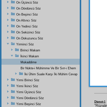
(
aleyh
On Üçüncü Söz
(
aleyh
On Dördüncü Söz
On Beşinci Söz
Evet,
hidaye
On Altıncı Söz
Mu'ciz
On Yedinci Söz
i tarih
On Sekizinci Söz
Evet, 
On Dokuzuncu Söz
hudud
Yirminci Söz
ediyor
mazi
,
Birinci Makam
gibi;
m
İkinci Makam
o çok
Mukaddime
Mese
Bir Nükte-i Mühimme Ve Bir Sırr-ı Ehem
İki Ühim Suale Karşı İki Mühim Cevap
beyan
Yirmi Birinci Söz
Süley
Yirmi İkinci Söz
Yirmi Üçüncü Söz
Yirmi Dördüncü Söz
Dipnot-1
Yirmi Beşinci Söz
"Rüzgârı