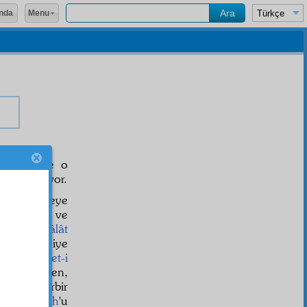
Menu
nda
 verip yine o
â
a emrediyor.
dan istifadeye
 yetişmeye ve
mânevî
kemâlât
beşer
e hediye
ne
ve
Hazret-i
hediye eden,
ekser
i, herbir
azret-i Nuh
'u