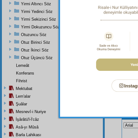
"Sonra, 
Yirmi Altıncı Söz
katılaşt
Yirmi Yedinci Söz
araların
Allah is
Yirmi Sekizinci Söz
Yirmi Dokuzuncu Söz
Otuzuncu Söz
Otuz Birinci Söz
Otuz İkinci Söz
Otuz Üçüncü Söz
Lemeât
Konferans
Fihrist
Instag
Mektubat
Lem'alar
Şuâlar
Mesnevî-i Nuriye
Bu Say
İşârâtü'l-İ'câz
Asâ-yı Mûsâ
Barla Lahikası