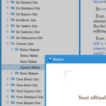
beyan
On Üçüncü Söz
Şu
ve
On Dördüncü Söz
On Beşinci Söz
Evet
On Altıncı Söz
ehemmi
Kur'ân
On Yedinci Söz
edilmiş
On Sekizinci Söz
Evet
On Dokuzuncu Söz
lütf-u 
Yirminci Söz
ekseriy
Birinci Makam
melûf
Birinci Nükte
muazz
Duyuru
İkinci Nükte
perdes
gösteri
Üçüncü Nükte
İkinci Makam
Ey
Be
Yirmi Birinci Söz
câmid
pek
câ
Yirmi İkinci Söz
Yirmi Üçüncü Söz
Yirmi Dördüncü Söz
Yirmi Beşinci Söz
Dipnot-1