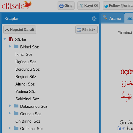
Giriş
Kayıt Ol
Follow @erisa
Kitaplar
Arama
Sö
Hepsini Daralt
Fihrist
Yirminci 
Sözler
Birinci Söz
İkinci Söz
Üçüncü Söz
Dördüncü Söz
ÜÇÜ
Beşinci Söz
جَارَةِ
Altıncı Söz
Yedinci Söz
 يَهْبِطُ
Sekizinci Söz
Dokuzuncu Söz
Onuncu Söz
On Birinci Söz
Şu ây
fıtrî
ba
On İkinci Söz