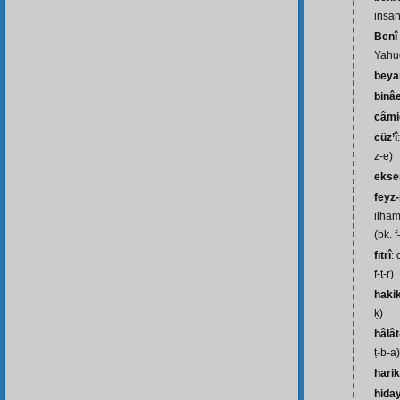
insan
Benî 
Yahud
beya
binâ
câmi
cüz’î
z-e)
ekse
feyz-
ilham
(bk. f
fıtrî
: 
f-ṭ-r)
haki
ḳ)
hâlât
ṭ-b-a)
hari
hiday