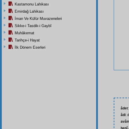
Kastamonu Lahikası
Emirdağ Lahikası
İman Ve Küfür Muvazeneleri
Sikke-i Tasdik-i Gaybî
Muhâkemat
Tarihçe-i Hayat
İlk Dönem Eserleri
âdet
âdi
: 
avâ
benî