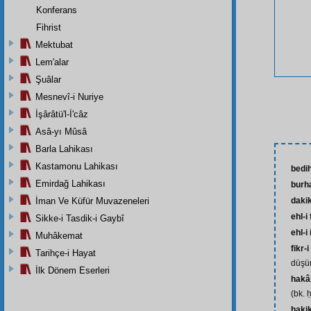
Konferans
Fihrist
Mektubat
Lem'alar
Şuâlar
Mesnevî-i Nuriye
İşârâtü'l-İ'câz
Asâ-yı Mûsâ
Barla Lahikası
Kastamonu Lahikası
bedih
Emirdağ Lahikası
burh
İman Ve Küfür Muvazeneleri
daki
ehl-i
Sikke-i Tasdik-i Gaybî
ehl-i
Muhâkemat
fikr-
Tarihçe-i Hayat
düşün
İlk Dönem Eserleri
hakâi
(bk. 
haki