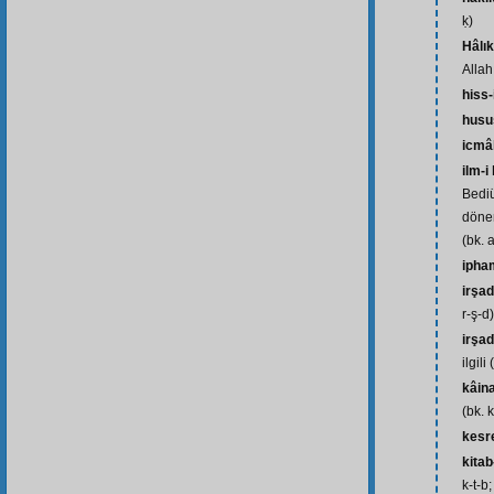
ḳ)
Hâlık
Allah 
hiss
husu
icmâ
ilm-i
Bedi
dönem
(bk. 
ipha
irşad
r-ş-d)
irşad
ilgili
kâin
(bk. 
kesre
kitab
k-t-b;