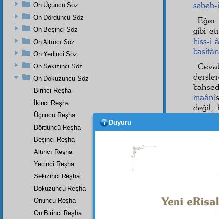
sebeb-
On Üçüncü Söz
On Dördüncü Söz
Eğer
gibi e
On Beşinci Söz
hiss-i
On Altıncı Söz
basitân
On Yedinci Söz
Cevab
On Sekizinci Söz
dersle
On Dokuzuncu Söz
bahsed
Birinci Reşha
maânî
İkinci Reşha
değil, 
Üçüncü Reşha
mevcu
Duyuru
ise, 
Dördüncü Reşha
zahirî
o
Beşinci Reşha
Mürşid
Altıncı Reşha
Elbett
Yedinci Reşha
temsil
Sekizinci Reşha
bedihî
Dokuzuncu Reşha
Onuncu Reşha
On Birinci Reşha