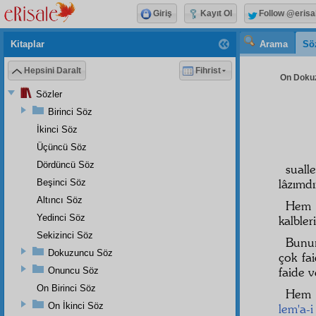
Giriş
Kayıt Ol
Follow @erisa
Kitaplar
Arama
Sö
Hepsini Daralt
Fihrist
On Dokuz
Sözler
Birinci Söz
İkinci Söz
Üçüncü Söz
Dördüncü Söz
suall
lâzımdı
Beşinci Söz
Altıncı Söz
Hem
Yedinci Söz
kalbler
Sekizinci Söz
Bunu
Dokuzuncu Söz
çok fa
faide 
Onuncu Söz
On Birinci Söz
Hem 
On İkinci Söz
lem'a-i