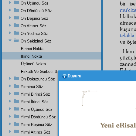
bir i
On Üçüncü Söz
mu'ciz
On Dördüncü Söz
Halbuk
On Beşinci Söz
atmaca
On Altıncı Söz
kuşunu
On Yedinci Söz
telâkki
ve öyle
On Sekizinci Söz
Birinci Nokta
Hem 
İkinci Nokta
yüzüy
zanned
Üçüncü Nokta
Fakat
Firkatli Ve Gurbetli Bir …
gayât-ı
Duyuru
On Dokuzuncu Söz
edep
ti
Yirminci Söz
İşte,
Yirmi Birinci Söz
göredi
Yirmi İkinci Söz
altınd
Yirmi Üçüncü Söz
Sâni
in
Yirmi Dördüncü Söz
intizam
Yirmi Beşinci Söz
Yirmi Altıncı Söz