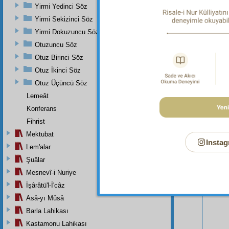
Yirmi Yedinci Söz
Yirmi Sekizinci Söz
Yirmi Dokuzuncu Söz
Otuzuncu Söz
Otuz Birinci Söz
Otuz İkinci Söz
Otuz Üçüncü Söz
Lemeât
Konferans
Fihrist
Bu Say
Mektubat
Instag
Lem'alar
Şuâlar
Mesnevî-i Nuriye
İşârâtü'l-İ'câz
Asâ-yı Mûsâ
Barla Lahikası
Kastamonu Lahikası