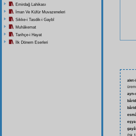
Emirdağ Lahikası
İman Ve Küfür Muvazeneleri
Sikke-i Tasdik-i Gaybî
Muhâkemat
Tarihçe-i Hayat
İlk Dönem Eserleri
alet-
ürem
ayn-
bârid
bâri
esm
eşya
gayât
(bk. f-