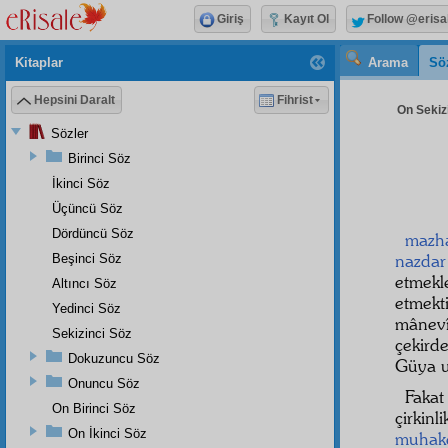
Giriş
Kayıt Ol
Follow @erisa
Kitaplar
Arama
Sö
Hepsini Daralt
Fihrist
On Sekizi
Sözler
Birinci Söz
İkinci Söz
Üçüncü Söz
Dördüncü Söz
mazh
nazdar
Beşinci Söz
etmekl
Altıncı Söz
etmekti
Yedinci Söz
mânevî
Sekizinci Söz
çekird
Dokuzuncu Söz
Güya
Onuncu Söz
Faka
On Birinci Söz
çirkin
On İkinci Söz
muhak