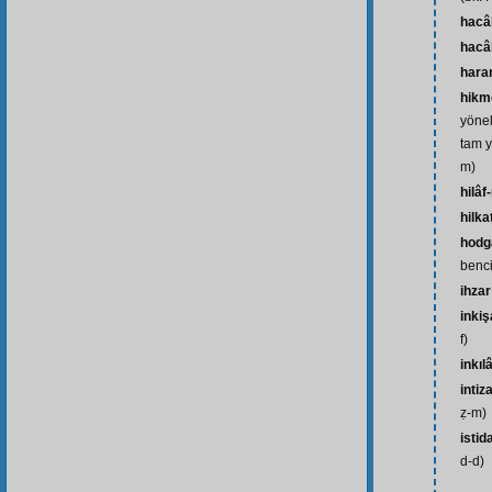
hacâ
hacâ
harar
hikm
yönel
tam y
m)
hilâf
hilka
hod
benci
ihzar
inkiş
f)
inkıl
intiz
ẓ-m)
istid
d-d)