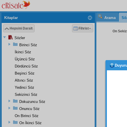
Kitaplar
Arama
Sö
Hepsini Daralt
Fihrist
On Sekizi
Sözler
Birinci Söz
İkinci Söz
Üçüncü Söz
Duyur
Dördüncü Söz
Beşinci Söz
Altıncı Söz
Yedinci Söz
Sekizinci Söz
Dokuzuncu Söz
BİRİ
Onuncu Söz
On Birinci Söz
On İkinci Söz