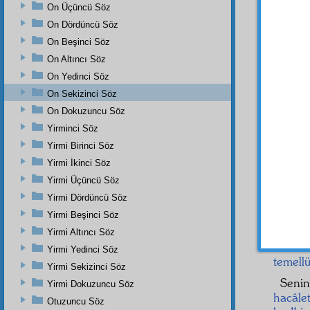
On Üçüncü Söz
اَ
On Dördüncü Söz
On Beşinci Söz
On Altıncı Söz
On Yedinci Söz
On Sekizinci Söz
Ey
f
On Dokuzuncu Söz
sersem
Yirminci Söz
Eğer 
Yirmi Birinci Söz
salkım
Yirmi İkinci Söz
salkım
çekir
Yirmi Üçüncü Söz
sana y
Yirmi Dördüncü Söz
Yirmi Beşinci Söz
Halb
değilsi
Yirmi Altıncı Söz
tenkis
e
Yirmi Yedinci Söz
temell
Yirmi Sekizinci Söz
Senin
Yirmi Dokuzuncu Söz
hacâle
Otuzuncu Söz