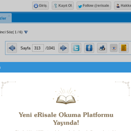
Giriş
Kayıt Ol
Follow @erisale
Hakkı
zler
nci Söz( 1 / 6)
Sayfa
/1041
u
On Sekizinci Söz
Bu Sözün iki makamı var. İkinci Makamı daha yazılmamıştı
Birinci Makamı Üç Noktadır.
NCİ NOKTA