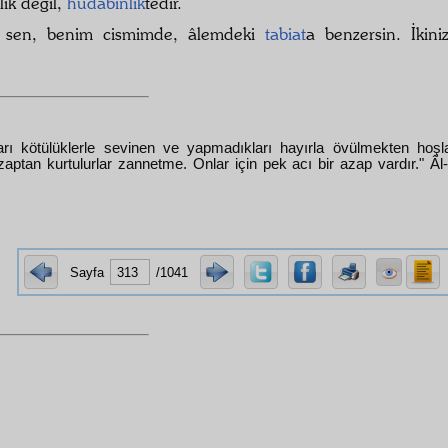
lik değil,
hüdâbinlik
tedir.
, sen, benim cismimde, âlemdeki
tabiat
a benzersin. İkin
k,
ları kötülüklerle sevinen ve yapmadıkları hayırla övülmekten hoşl
aptan kurtulurlar zannetme. Onlar için pek acı bir azap vardır." Âl
Sayfa
/1041