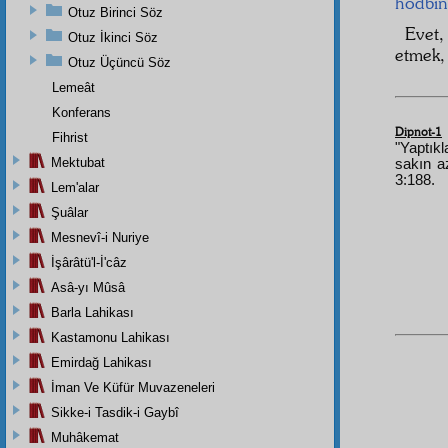
hodbin
Otuz Birinci Söz
Evet
Otuz İkinci Söz
etme
Otuz Üçüncü Söz
Lemeât
Konferans
Dipnot-1
Fihrist
"Yaptık
Mektubat
sakın az
3:188.
Lem'alar
Şuâlar
Mesnevî-i Nuriye
İşârâtü'l-İ'câz
Asâ-yı Mûsâ
Barla Lahikası
Kastamonu Lahikası
Emirdağ Lahikası
İman Ve Küfür Muvazeneleri
Sikke-i Tasdik-i Gaybî
Muhâkemat