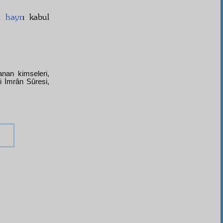
iz
hayr
ı kabul
anan kimseleri,
-i İmrân Sûresi,