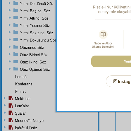
Yirmi Dördüncü Söz
Yirmi Beşinci Söz
Yirmi Altıncı Söz
Yirmi Yedinci Söz
Yirmi Sekizinci Söz
Yirmi Dokuzuncu Söz
Otuzuncu Söz
Otuz Birinci Söz
Otuz İkinci Söz
Otuz Üçüncü Söz
Lemeât
Bu Say
Instag
Konferans
Fihrist
Mektubat
Lem'alar
Şuâlar
Mesnevî-i Nuriye
İşârâtü'l-İ'câz