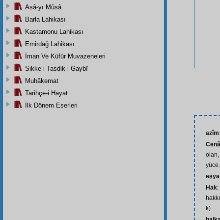
Asâ-yı Mûsâ
Barla Lahikası
Kastamonu Lahikası
Emirdağ Lahikası
İman Ve Küfür Muvazeneleri
Sikke-i Tasdik-i Gaybî
Muhâkemat
Tarihçe-i Hayat
İlk Dönem Eserleri
azîm
Cenâ
olan,
yüce 
eşya
Hak
:
hakkı
ḳ)
halka