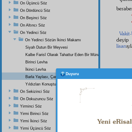
On Üçüncü Söz
beraber
On Dördüncü Söz
On Beşinci Söz
On Altıncı Söz
On Yedinci Söz
Vakit-
deyi
On Yedinci Sözün İkinci Makamı
lisan
ıy
Siyah Dutun Bir Meyvesi
Kalbe Farisî Olarak Tahattur Eden Bir Münacat
Birinci Levha
ِينْ
İkinci Levha
Duyuru
Barla Yaylası, Çam, Katran,Ardıç,Karakavağın Bir Meyvesi
Yıldızları Konuşturan Bir Yıldızname
On Sekizinci Söz
On Dokuzuncu Söz
Yirminci Söz
Dipnot-1
Yirmi Birinci Söz
"Ondan b
Yirmi İkinci Söz
Yirmi Üçüncü Söz