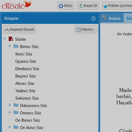
Giriş
Kayıt Ol
Follow @erisa
Kitaplar
Arama
Sö
Hepsini Daralt
Fihrist
On Yedinc
Sözler
Birinci Söz
İkinci Söz
Üçüncü Söz
Dördüncü Söz
Beşinci Söz
Altıncı Söz
Madem
Yedinci Söz
herbir
Sekizinci Söz
Hayatl
Dokuzuncu Söz
Onuncu Söz
On Birinci Söz
On İkinci Söz
Çünk