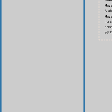
Hay
Allah
Hayy
her c
herşe
y-y; 