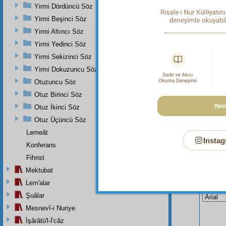
elemkâ
Yirmi Dördüncü Söz
edilen
Yirmi Beşinci Söz
Yirmi Altıncı Söz
Yirmi Yedinci Söz
Yirmi Sekizinci Söz
Yirmi Dokuzuncu Söz
Otuzuncu Söz
Otuz Birinci Söz
Otuz İkinci Söz
Otuz Üçüncü Söz
Lemeât
Instag
Konferans
Fihrist
Mektubat
Bu Say
Lem'alar
Şuâlar
Mesnevî-i Nuriye
İşârâtü'l-İ'câz