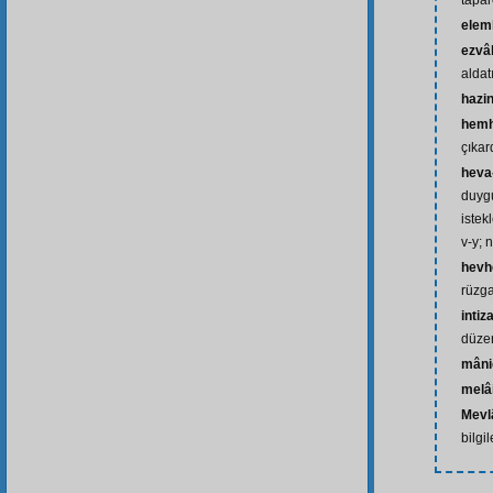
tapa
elem
ezvâ
aldat
hazin
hemh
çıkar
heva-
duygu
istek
v-y; n
hevh
rüzga
intiz
düzen
mâni
melâ
Mevl
bilgil