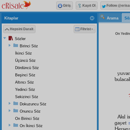
Giriş
Kayıt Ol
Follow @erisa
Kitaplar
Arama
Sö
Hepsini Daralt
Fihrist
On Yedinc
Sözler
Birinci Söz
İkinci Söz
Üçüncü Söz
Dördüncü Söz
yuvar
Beşinci Söz
bulacak
Altıncı Söz
عَقْل مِى بِينَدْ اَزِينْ زَمْزَمَهَا.. دَمْدَمَهَا: نَظْمِ خِلْقَتْ، نَقْشِ حِكْمَتْ، كَنْزِ
Yedinci Söz
Sekizinci Söz
Dokuzuncu Söz
Onuncu Söz
Akıl 
On Birinci Söz
gayet
On İkinci Söz
Herşey