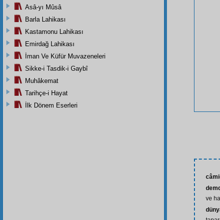
Asâ-yı Mûsâ
Barla Lahikası
Kastamonu Lahikası
Emirdağ Lahikası
İman Ve Küfür Muvazeneleri
Sikke-i Tasdik-i Gaybî
Muhâkemat
Tarihçe-i Hayat
İlk Dönem Eserleri
câmi
demd
ve ha
düny