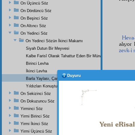
On Üçüncü Söz
آرْزُو مِيدَارَدْ هَوَا اَزِينْ هَمْهَمَهَا.. هُوهُوَهَا مَرْگِ خُودْ دَرْ تَرْگِ اَذْوَاقِ
On Dördüncü Söz
On Beşinci Söz
On Altıncı Söz
On Yedinci Söz
Heva-
On Yedinci Sözün İkinci Makamı
alıyor
Siyah Dutun Bir Meyvesi
zevk-i
Kalbe Farisî Olarak Tahattur Eden Bir Münacat
Birinci Levha
İkinci Levha
Hayal
Duyuru
Barla Yaylası, Çam, Katran,Ardıç,Karakavağın Bir Meyvesi
dalınd
Yıldızları Konuşturan Bir Yıldızname
Serme
On Sekizinci Söz
giydir
mânid
On Dokuzuncu Söz
Yirminci Söz
Yirmi Birinci Söz
Yirmi İkinci Söz
İşte, 
Yirmi Üçüncü Söz
o neyl