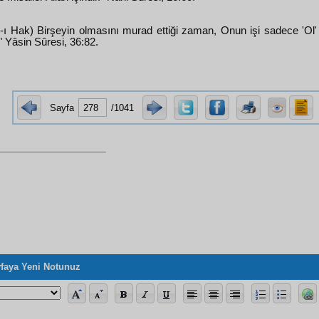
-ı Hak) Birşeyin olmasını murad ettiği zaman, Onun işi sadece 'Ol'
." Yâsin Sûresi, 36:82.
Sayfa
/1041
faya Yeni Notunuz