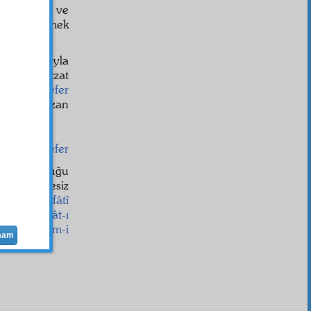
emas eder ve
nla görüşmek
lir.
e, telefonuyla
olsa—bizzat
lbuki o
nefer
. Fakat bazan
ar
eder.
emirber nefer
akın olduğu
sına perdesiz
smâî
ve
sıfâtî
üllî
derecât-ı
dip ta
İsm-i
mam