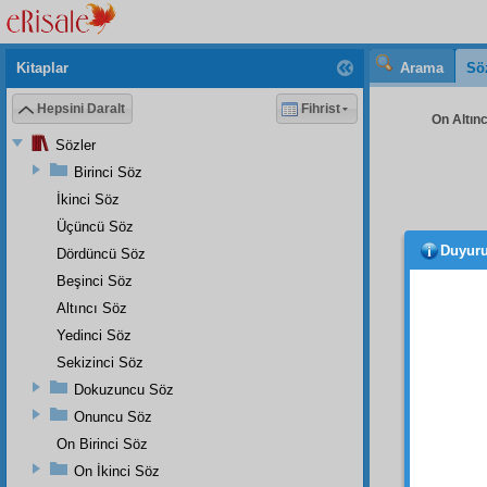
Kitaplar
Arama
Sö
Hepsini Daralt
Fihrist
On Altınc
Sözler
Birinci Söz
İkinci Söz
Üçüncü Söz
Duyur
Dördüncü Söz
Öyle
Küll-i
Beşinci Söz
yakınd
Altıncı Söz
tatbik e
Yedinci Söz
Sekizinci Söz
Sani
Dokuzuncu Söz
Kuman
Onuncu Söz
külliye
On Birinci Söz
dar,
kül
On İkinci Söz
askeri