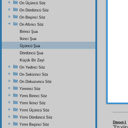
On Üçüncü Söz
merci
t
münase
On Dördüncü Söz
istese,
On Beşinci Söz
Deme
On Altıncı Söz
ve
ted
Birinci Şua
huzuru
İkinci Şua
gayet 
Üçüncü Şua
merha
Dördüncü Şua
Küçük Bir Zeyl
Öyle 
On Yedinci Söz
hükmü
On Sekizinci Söz
halde,
girmek
On Dokuzuncu Söz
yetmiş
Yirminci Söz
tecellî
s
Yirmi Birinci Söz
Âzam
ı
Yirmi İkinci Söz
Yirmi Üçüncü Söz
Yirmi Dördüncü Söz
Dipnot-1
Yirmi Beşinci Söz
"En yüce