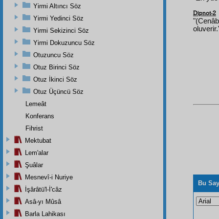
Yirmi Altıncı Söz
Dipnot-2
Yirmi Yedinci Söz
"(Cenâb
oluverir
Yirmi Sekizinci Söz
Yirmi Dokuzuncu Söz
Otuzuncu Söz
Otuz Birinci Söz
Otuz İkinci Söz
Otuz Üçüncü Söz
Lemeât
Konferans
Fihrist
Mektubat
Lem'alar
Şuâlar
Mesnevî-i Nuriye
Bu Say
İşârâtü'l-İ'câz
Asâ-yı Mûsâ
Barla Lahikası